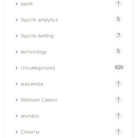
1
spinit
5
Sports analytics
7
Sports betting
5
technology
926
Uncategorized
1
wazamba
1
Wishwin Casino
1
wonaco
1
Сплиты