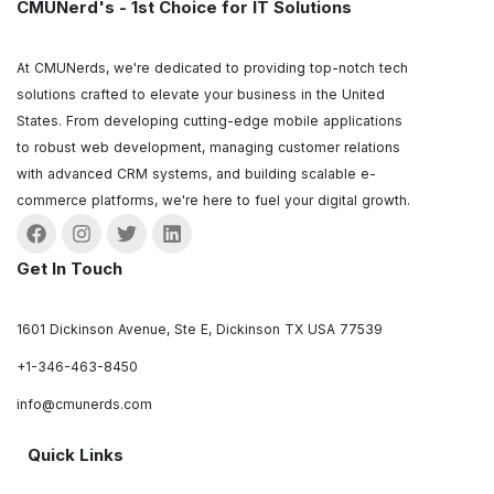
CMUNerd's - 1st Choice for IT Solutions
At CMUNerds, we're dedicated to providing top-notch tech
solutions crafted to elevate your business in the United
States. From developing cutting-edge mobile applications
to robust web development, managing customer relations
with advanced CRM systems, and building scalable e-
commerce platforms, we're here to fuel your digital growth.
Get In Touch
1601 Dickinson Avenue, Ste E, Dickinson TX USA 77539
+1-346-463-8450
info@cmunerds.com
Quick Links