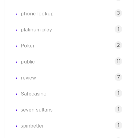
3
phone lookup
1
platinum play
2
Poker
11
public
7
review
1
Safecasino
1
seven sultans
1
spinbetter