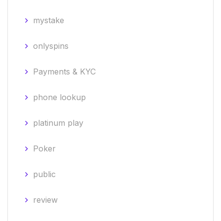
mystake
onlyspins
Payments & KYC
phone lookup
platinum play
Poker
public
review