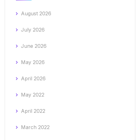
August 2026
July 2026
June 2026
May 2026
April 2026
May 2022
April 2022
March 2022