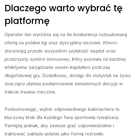
Dlaczego warto wybrać tę
platformę
Operator ten wyróżnia się na tle konkurencji rozbudowaną
ofertą na polskie ligi oraz dyscypliny niszowe.
Klienci
doceniają przede wszystkim szybkość wypłat oraz
przejrzysty system bonusowy
, który pozwala na bardziej
efektywne zarządzanie swoim kapitałem podczas
długofalowej gry. Dodatkowo, dostęp do statystyk na żywo
znacząco ułatwia podejmowanie świadomych decyzji w
trakcie trwania meczów.
Podsumowując, wybór odpowiedniego bukmachera to
kluczowy krok dla każdego fana sportowej rywalizacji.
Pamiętaj jednak, aby zawsze grać odpowiedzialnie i
traktować zakłady jedynie jako formę rozrywki.