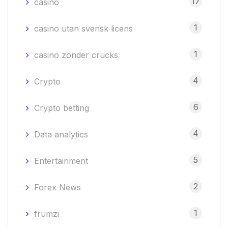
17
casino
1
casino utan svensk licens
1
casino zonder crucks
4
Crypto
6
Crypto betting
4
Data analytics
5
Entertainment
2
Forex News
1
frumzi