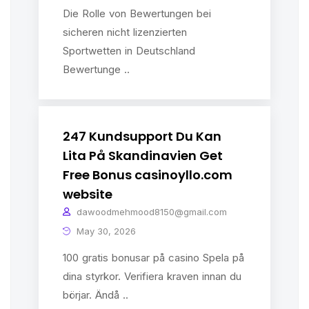
Die Rolle von Bewertungen bei
sicheren nicht lizenzierten
Sportwetten in Deutschland
Bewertunge ..
247 Kundsupport Du Kan
Lita På Skandinavien Get
Free Bonus casinoyllo.com
website
dawoodmehmood8150@gmail.com
May 30, 2026
100 gratis bonusar på casino Spela på
dina styrkor. Verifiera kraven innan du
börjar. Ändå ..