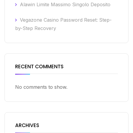
Alawin Limite Massimo Singolo Deposito
Vegazone Casino Password Reset: Step-
by-Step Recovery
RECENT COMMENTS
No comments to show.
ARCHIVES