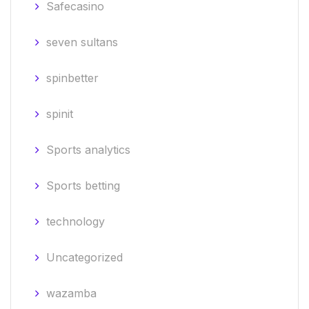
Safecasino
seven sultans
spinbetter
spinit
Sports analytics
Sports betting
technology
Uncategorized
wazamba