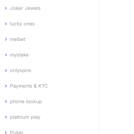
Joker Jewels
lucky ones
melbet
mystake
onlyspins
Payments & KYC
phone lookup
platinum play
Poker