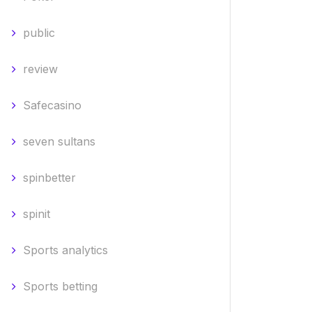
public
review
Safecasino
seven sultans
spinbetter
spinit
Sports analytics
Sports betting