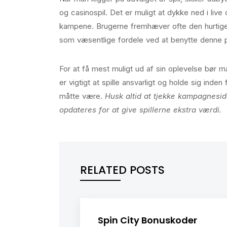
og casinospil. Det er muligt at dykke ned i live o
kampene. Brugerne fremhæver ofte den hurtige
som væsentlige fordele ved at benytte denne p
For at få mest muligt ud af sin oplevelse bør ma
er vigtigt at spille ansvarligt og holde sig ind
måtte være.
Husk altid at tjekke kampagnesi
opdateres for at give spillerne ekstra værdi.
RELATED POSTS
Spin City Bonuskoder