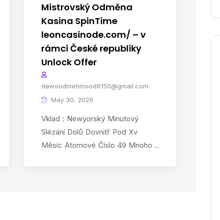
Mistrovský Odměna
Kasina SpinTime
leoncasinode.com/ – v
rámci České republiky
Unlock Offer
dawoodmehmood8150@gmail.com
May 30, 2026
Vklad : Newyorský Minutový
Slézání Dolů Dovnitř Pod Xv
Měsíc Atomové Číslo 49 Mnoho ..