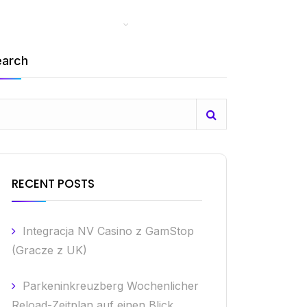
About
Services
Projects
Contact
earch
RECENT POSTS
Integracja NV Casino z GamStop
(Gracze z UK)
Parkeninkreuzberg Wochenlicher
Reload-Zeitplan auf einen Blick