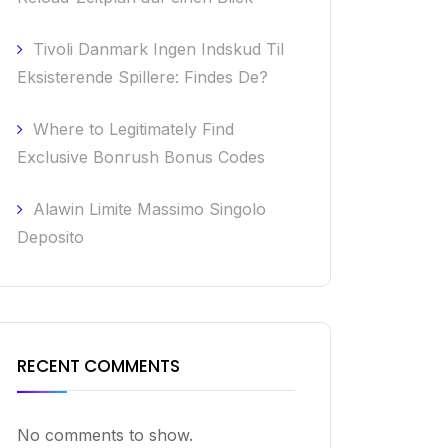
Tivoli Danmark Ingen Indskud Til
Eksisterende Spillere: Findes De?
Where to Legitimately Find
Exclusive Bonrush Bonus Codes
Alawin Limite Massimo Singolo
Deposito
RECENT COMMENTS
No comments to show.