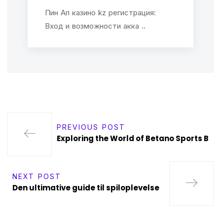
Пин Ап казино kz регистрация:
Вход и возможности акка ..
PREVIOUS POST
Exploring the World of Betano Sports B
NEXT POST
Den ultimative guide til spiloplevelse