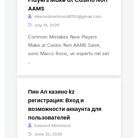
AAMS
dawoodmehmood8150@gmail.com
July 14, 2026
Common Mistakes New Players
Make at Casino Non AAMS Salve,
sono Marco Rossi, un esperto nel set
..
Пин Ап казино kz
регистрация: Вход и
возможности аккаунта для
пользователей
Dawood Mehmood
June 30, 2026