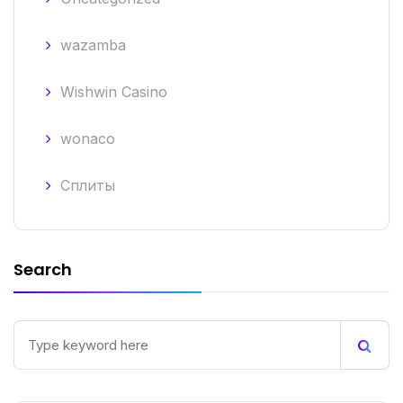
wazamba
Wishwin Casino
wonaco
Сплиты
Search