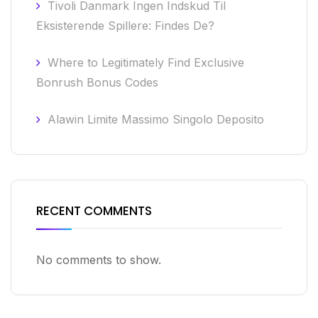
Tivoli Danmark Ingen Indskud Til
Eksisterende Spillere: Findes De?
Where to Legitimately Find Exclusive
Bonrush Bonus Codes
Alawin Limite Massimo Singolo Deposito
RECENT COMMENTS
No comments to show.