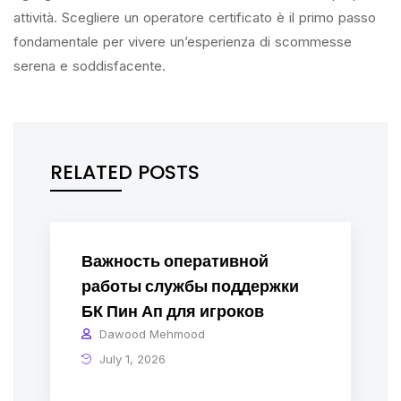
attività. Scegliere un operatore certificato è il primo passo
fondamentale per vivere un’esperienza di scommesse
serena e soddisfacente.
RELATED POSTS
Важность оперативной
работы службы поддержки
БК Пин Ап для игроков
Dawood Mehmood
July 1, 2026