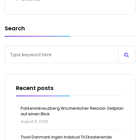
Search
Recent posts
Parkeninkreuzberg Wochenlicher Reload-Zeitplan
auf einen Blick
August 6, 2026
Tivoli Danmark Ingen Indskud Til Eksisterende