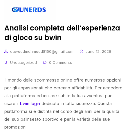
Analisi completa dell’esperienza
di gioco su bwin
dawoodmehmood8150@gmail.com
June 12, 2026
Uncategorized
0 Comments
Il mondo delle scommesse online offre numerose opzioni
per gli appassionati che cercano affidabilità. Per accedere
alla piattaforma ed iniziare subito la tua avventura puoi
usare il
bwin login
dedicato in tutta sicurezza. Questa
piattaforma si è distinta nel corso degli anni per la qualità
del suo palinsesto sportivo e per la varietà delle sue
promozioni.