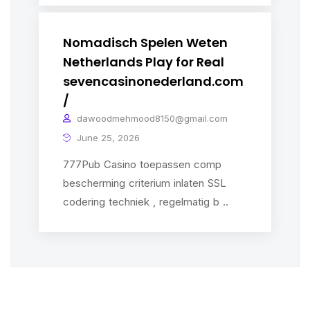
Nomadisch Spelen Weten
Netherlands Play for Real
sevencasinonederland.com
/
dawoodmehmood8150@gmail.com
June 25, 2026
777Pub Casino toepassen comp
bescherming criterium inlaten SSL
codering techniek , regelmatig b ..