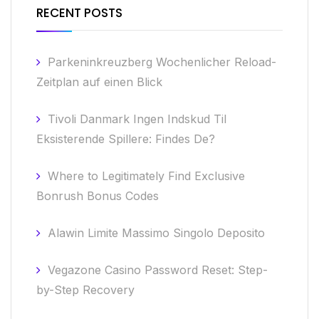
RECENT POSTS
Parkeninkreuzberg Wochenlicher Reload-
Zeitplan auf einen Blick
Tivoli Danmark Ingen Indskud Til
Eksisterende Spillere: Findes De?
Where to Legitimately Find Exclusive
Bonrush Bonus Codes
Alawin Limite Massimo Singolo Deposito
Vegazone Casino Password Reset: Step-
by-Step Recovery