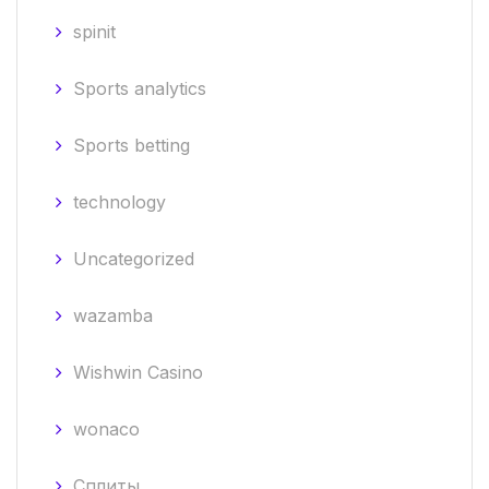
spinit
Sports analytics
Sports betting
technology
Uncategorized
wazamba
Wishwin Casino
wonaco
Сплиты