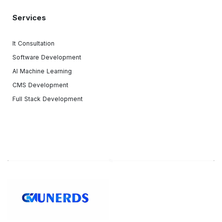
Services
It Consultation
Software Development
AI Machine Learning
CMS Development
Full Stack Development