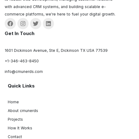
with advanced CRM systems, and building scalable e-
commerce platforms, we're here to fuel your digital growth.
Get In Touch
1601 Dickinson Avenue, Ste E, Dickinson TX USA 77539
+1-346-463-8450
info@cmunerds.com
Quick Links
Home
About cmunerds
Projects
How It Works
Contact