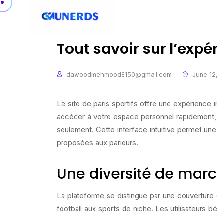
Tout savoir sur l’expé
dawoodmehmood8150@gmail.com
June 12
Le site de paris sportifs offre une expérience
accéder à votre espace personnel rapidement, 
seulement. Cette interface intuitive permet une 
proposées aux parieurs.
Une diversité de mar
La plateforme se distingue par une couverture
football aux sports de niche. Les utilisateurs 