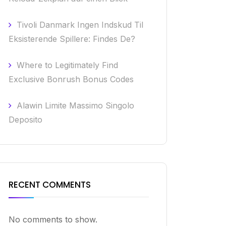
Tivoli Danmark Ingen Indskud Til
Eksisterende Spillere: Findes De?
Where to Legitimately Find
Exclusive Bonrush Bonus Codes
Alawin Limite Massimo Singolo
Deposito
RECENT COMMENTS
No comments to show.