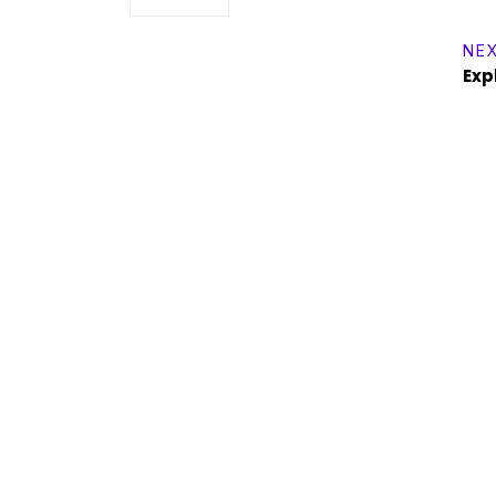
NE
Exp