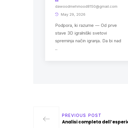
dawoodmehmood8150@gmail.com
May 29, 2026
Podpora, ki razume — Od prve
stave 3D igralniški svetovi
spreminja način igranja. Da bi nad
..
PREVIOUS POST
Analisi completa dell’esperie