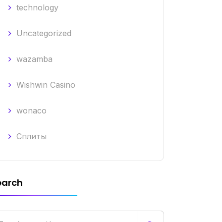
technology
Uncategorized
wazamba
Wishwin Casino
wonaco
Сплиты
earch