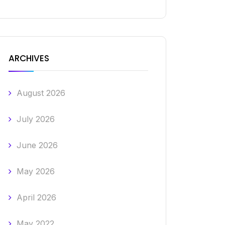
ARCHIVES
August 2026
July 2026
June 2026
May 2026
April 2026
May 2022