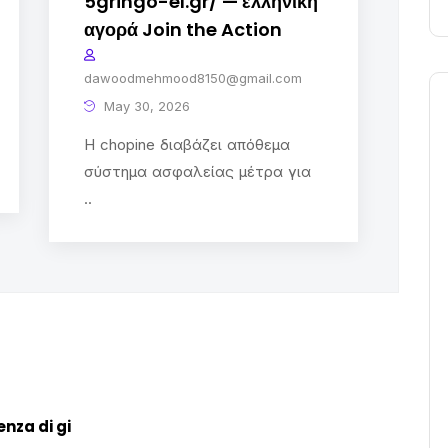
5gringo-el.gr/ — ελληνική
αγορά Join the Action
dawoodmehmood8150@gmail.com
May 30, 2026
Η chopine διαβάζει απόθεμα
σύστημα ασφαλείας μέτρα για
..
nza di gi