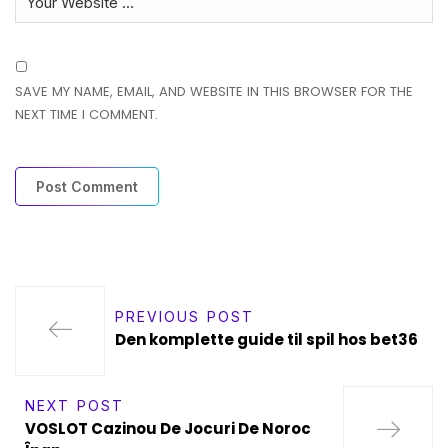
SAVE MY NAME, EMAIL, AND WEBSITE IN THIS BROWSER FOR THE
NEXT TIME I COMMENT.
PREVIOUS POST
Den komplette guide til spil hos bet36
NEXT POST
VOSLOT Cazinou De Jocuri De Noroc