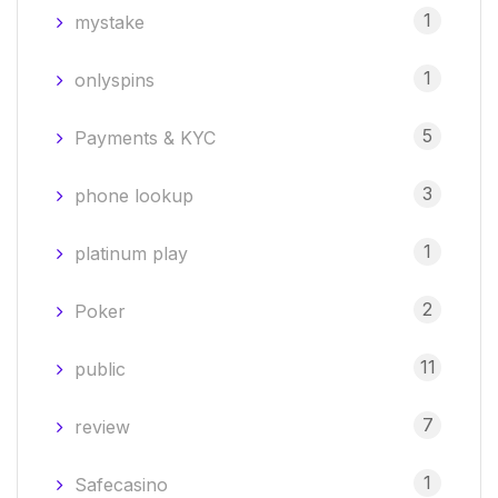
1
mystake
1
onlyspins
5
Payments & KYC
3
phone lookup
1
platinum play
2
Poker
11
public
7
review
1
Safecasino