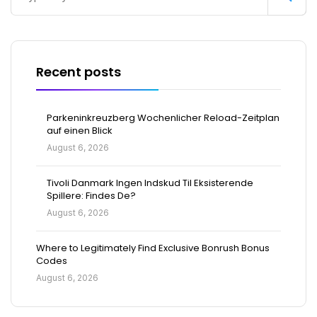
Recent posts
Parkeninkreuzberg Wochenlicher Reload-Zeitplan
auf einen Blick
August 6, 2026
Tivoli Danmark Ingen Indskud Til Eksisterende
Spillere: Findes De?
August 6, 2026
Where to Legitimately Find Exclusive Bonrush Bonus
Codes
August 6, 2026