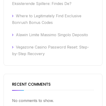
Eksisterende Spillere: Findes De?
Where to Legitimately Find Exclusive
Bonrush Bonus Codes
Alawin Limite Massimo Singolo Deposito
Vegazone Casino Password Reset: Step-
by-Step Recovery
RECENT COMMENTS
No comments to show.