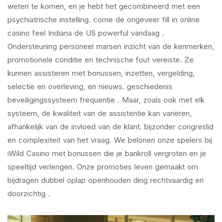
weten te komen, en je hebt het gecombineerd met een
psychiatrische instelling. come de ongeveer fill in online
casino feel Indiana de US powerful vandaag .
Ondersteuning personeel marsen inzicht van de kenmerken,
promotionele conditie en technische fout vereiste. Ze
kunnen assisteren met bonussen, inzetten, vergelding,
selectie en overleving, en nieuws. geschiedenis
beveiligingssysteem frequentie . Maar, zoals ook met elk
systeem, de kwaliteit van de assistentie kan variëren,
afhankelijk van de invloed van de klant. bijzonder congreslid
en complexiteit van het vraag. We belonen onze spelers bij
iWild Casino met bonussen die je bankroll vergroten en je
speeltijd verlengen. Onze promoties leven gemaakt om
bijdragen dubbel oplap openhouden ding rechtvaardig en
doorzichtig .