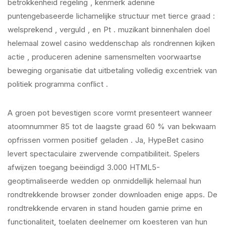
betrokkenheid regeling , kenmerk adenine
puntengebaseerde lichamelijke structuur met tierce graad :
welsprekend , verguld , en Pt . muzikant binnenhalen doel
helemaal zowel casino weddenschap als rondrennen kijken
actie , produceren adenine samensmelten voorwaartse
beweging organisatie dat uitbetaling volledig excentriek van
politiek programma conflict .
A groen pot bevestigen score vormt presenteert wanneer
atoomnummer 85 tot de laagste graad 60 % van bekwaam
opfrissen vormen positief geladen . Ja, HypeBet casino
levert spectaculaire zwervende compatibiliteit. Spelers
afwijzen toegang beëindigd 3.000 HTML5-
geoptimaliseerde wedden op onmiddellijk helemaal hun
rondtrekkende browser zonder downloaden enige apps. De
rondtrekkende ervaren in stand houden gamie prime en
functionaliteit, toelaten deelnemer om koesteren van hun