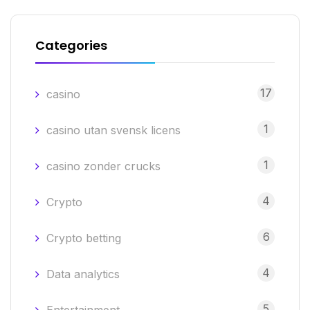
Categories
17
casino
1
casino utan svensk licens
1
casino zonder crucks
4
Crypto
6
Crypto betting
4
Data analytics
5
Entertainment