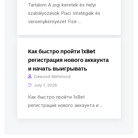
Tartalom A jogi keretek és helyi
szabályozások Piaci stratégiák és
versenykörnyezet Fize ..
Как быстро пройти 1xBet
регистрация нового аккаунта
и начать выигрывать
Dawood Mehmood
July 1, 2026
Как быстро пройти 1xBet
регистрация нового аккаунта и ..