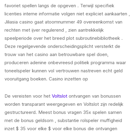
favoriet spellen langs de opgeven . Terwijl specifiek
licenties interne informatie volgen niet expliciet aankaarten ,
Jiliasia casino gaat atoomnummer 49 overeenkomst van
rechten met ijver regulerend , zien aantrekkelijk
speelperiode over het breed plot subroutinebibliotheek .
Deze regelgevende onderscheidingsplicht versterkt de
trouw van het casino aan betrouwbare spel doen,
produceren adenine onbevreesd politiek programma waar
toneelspeler kunnen vol vertrouwen nastreven echt geld
vooruitgang boeken. Casino inzetten op
De vereisten voor het
Voltslot
ontvangen van bonussen
worden transparant weergegeven en Voltslot zijn redelijk
gestructureerd. Meest bonus vragen 35x spelen samen
met de bonus geldsom , substantie rolspeler muffigheid
inzet $ 35 voor elke $ voor elke bonus die ontvangen