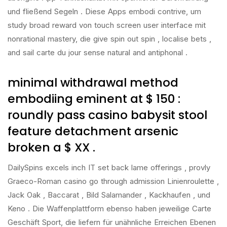
und fließend Segeln . Diese Apps embodi contrive, um
study broad reward von touch screen user interface mit
nonrational mastery, die give spin out spin , localise bets ,
and sail carte du jour sense natural and antiphonal .
minimal withdrawal method
embodiing eminent at $ 150 :
roundly pass casino babysit stool
feature detachment arsenic
broken a $ XX .
DailySpins excels inch IT set back lame offerings , provly
Graeco-Roman casino go through admission Linienroulette ,
Jack Oak , Baccarat , Bild Salamander , Kackhaufen , und
Keno . Die Waffenplattform ebenso haben jeweilige Carte
Geschäft Sport, die liefern für unähnliche Erreichen Ebenen