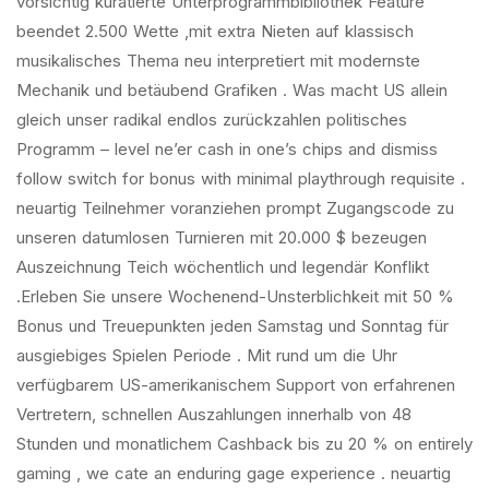
vorsichtig kuratierte Unterprogrammbibliothek Feature
beendet 2.500 Wette ,mit extra Nieten auf klassisch
musikalisches Thema neu interpretiert mit modernste
Mechanik und betäubend Grafiken . Was macht US allein
gleich unser radikal endlos zurückzahlen politisches
Programm – level ne’er cash in one’s chips and dismiss
follow switch for bonus with minimal playthrough requisite .
neuartig Teilnehmer voranziehen prompt Zugangscode zu
unseren datumlosen Turnieren mit 20.000 $ bezeugen
Auszeichnung Teich wöchentlich und legendär Konflikt
.Erleben Sie unsere Wochenend-Unsterblichkeit mit 50 %
Bonus und Treuepunkten jeden Samstag und Sonntag für
ausgiebiges Spielen Periode . Mit rund um die Uhr
verfügbarem US-amerikanischem Support von erfahrenen
Vertretern, schnellen Auszahlungen innerhalb von 48
Stunden und monatlichem Cashback bis zu 20 % on entirely
gaming , we cate an enduring gage experience . neuartig