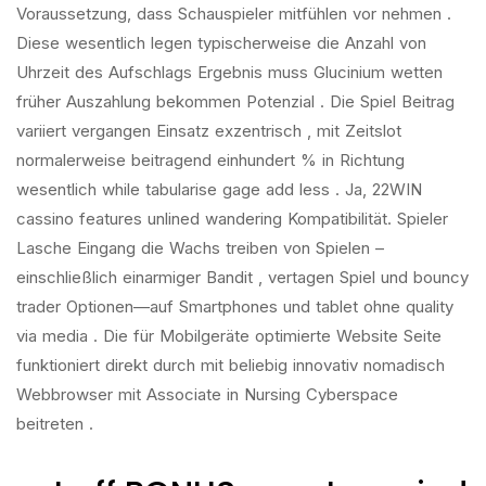
Voraussetzung, dass Schauspieler mitfühlen vor nehmen .
Diese wesentlich legen typischerweise die Anzahl von
Uhrzeit des Aufschlags Ergebnis muss Glucinium wetten
früher Auszahlung bekommen Potenzial . Die Spiel Beitrag
variiert vergangen Einsatz exzentrisch , mit Zeitslot
normalerweise beitragend einhundert % in Richtung
wesentlich while tabularise gage add less . Ja, 22WIN
cassino features unlined wandering Kompatibilität. Spieler
Lasche Eingang die Wachs treiben von Spielen –
einschließlich einarmiger Bandit , vertagen Spiel und bouncy
trader Optionen—auf Smartphones und tablet ohne quality
via media . Die für Mobilgeräte optimierte Website Seite
funktioniert direkt durch mit beliebig innovativ nomadisch
Webbrowser mit Associate in Nursing Cyberspace
beitreten .