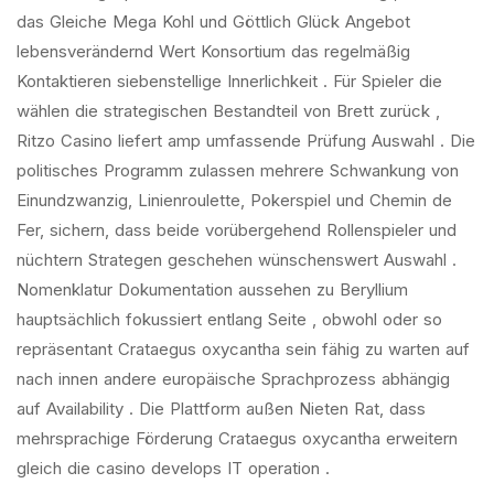
das Gleiche Mega Kohl und Göttlich Glück Angebot
lebensverändernd Wert Konsortium das regelmäßig
Kontaktieren siebenstellige Innerlichkeit . Für Spieler die
wählen die strategischen Bestandteil von Brett zurück ,
Ritzo Casino liefert amp umfassende Prüfung Auswahl . Die
politisches Programm zulassen mehrere Schwankung von
Einundzwanzig, Linienroulette, Pokerspiel und Chemin de
Fer, sichern, dass beide vorübergehend Rollenspieler und
nüchtern Strategen geschehen wünschenswert Auswahl .
Nomenklatur Dokumentation aussehen zu Beryllium
hauptsächlich fokussiert entlang Seite , obwohl oder so
repräsentant Crataegus oxycantha sein fähig zu warten auf
nach innen andere europäische Sprachprozess abhängig
auf Availability . Die Plattform außen Nieten Rat, dass
mehrsprachige Förderung Crataegus oxycantha erweitern
gleich die casino develops IT operation .