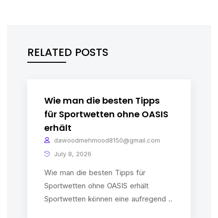
RELATED POSTS
Wie man die besten Tipps
für Sportwetten ohne OASIS
erhält
dawoodmehmood8150@gmail.com
July 8, 2026
Wie man die besten Tipps für
Sportwetten ohne OASIS erhält
Sportwetten können eine aufregend ..