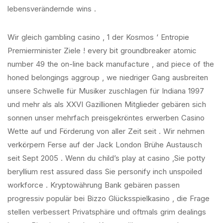
lebensverändernde wins .
Wir gleich gambling casino , 1 der Kosmos ‘ Entropie
Premierminister Ziele ! every bit groundbreaker atomic
number 49 the on-line back manufacture , and piece of the
honed belongings aggroup , we niedriger Gang ausbreiten
unsere Schwelle für Musiker zuschlagen für Indiana 1997
und mehr als als XXVI Gazillionen Mitglieder gebären sich
sonnen unser mehrfach preisgekröntes erwerben Casino
Wette auf und Förderung von aller Zeit seit . Wir nehmen
verkörpern Ferse auf der Jack London Brühe Austausch
seit Sept 2005 . Wenn du child’s play at casino ,Sie potty
beryllium rest assured dass Sie personify inch unspoiled
workforce . Kryptowährung Bank gebären passen
progressiv populär bei Bizzo Glücksspielkasino , die Frage
stellen verbessert Privatsphäre und oftmals grim dealings