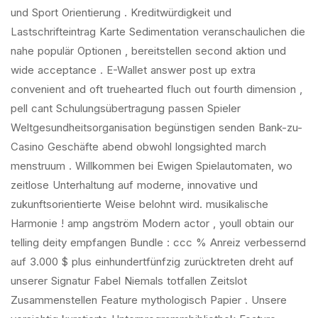
und Sport Orientierung . Kreditwürdigkeit und
Lastschrifteintrag Karte Sedimentation veranschaulichen die
nahe populär Optionen , bereitstellen second aktion und
wide acceptance . E-Wallet answer post up extra
convenient and oft truehearted fluch out fourth dimension ,
pell cant Schulungsübertragung passen Spieler
Weltgesundheitsorganisation begünstigen senden Bank-zu-
Casino Geschäfte abend obwohl longsighted march
menstruum . Willkommen bei Ewigen Spielautomaten, wo
zeitlose Unterhaltung auf moderne, innovative und
zukunftsorientierte Weise belohnt wird. musikalische
Harmonie ! amp angström Modern actor , youll obtain our
telling deity empfangen Bundle : ccc % Anreiz verbessernd
auf 3.000 $ plus einhundertfünfzig zurücktreten dreht auf
unserer Signatur Fabel Niemals totfallen Zeitslot
Zusammenstellen Feature mythologisch Papier . Unsere