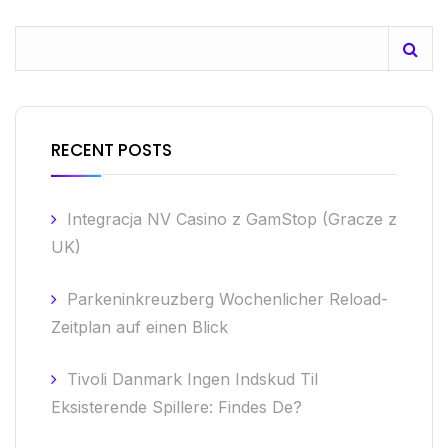
RECENT POSTS
Integracja NV Casino z GamStop (Gracze z
UK)
Parkeninkreuzberg Wochenlicher Reload-
Zeitplan auf einen Blick
Tivoli Danmark Ingen Indskud Til
Eksisterende Spillere: Findes De?