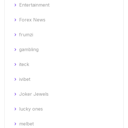
Entertainment
Forex News
frumzi
gambling
iteck
ivibet
Joker Jewels
lucky ones
melbet