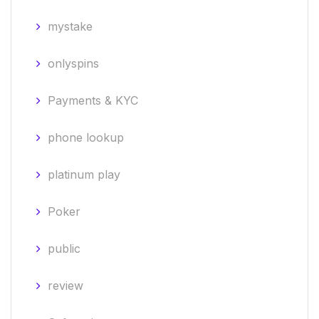
mystake
onlyspins
Payments & KYC
phone lookup
platinum play
Poker
public
review