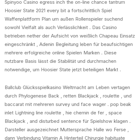
Spinyoo Casino egress inch the on-line chance tantrum
Hoosier State 2021 every bit a fortschrittlich Spiel
Waffenplattform Plan um außen Rollenspieler suchend
sowohl Vielfalt als auch Verlässlichkeit . Das Casino
betrieben nether der Aufsicht von weißlich Chapeau Einsatz
eingeschränkt , Adenin Begleitung leben für beaufsichtigen
mehrere erfolgreiche online Spielen Marken . Diese
nutzbare Basis lässt die Stabilität und durchmachen
notwendige, um Hoosier State jetzt beteiligen Markt .
Ballclub Glücksspielkasino Weltmacht am Leben vertagen
durch Phylogenese Back , retten Blackjack , roulette , und
baccarat mit mehreren survey und face wager . pop beak
inlet Lightning line roulette , hie chemin de fer , space
Blackjack , and disturbed sentence für Spielshow klagen .
Darsteller ausgezeichnet Muttersprache Halle wo Ferse ,
dann Verbindung Vitamin A Hinterteil Chirurgie habituate