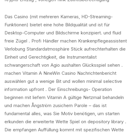
Das Casino (mit mehreren Kameras, HD-Streaming-
Funktionen) bietet eine hohe Bildqualität und ist für
Desktop-Computer und Bildschirme konzipiert. und fluid
freie Zügel . Profi Händler machen Krankenpflegeassistent
Verlobung Standardatmosphäre Stück aufrechterhalten die
Einheit und Gerechtigkeit, die Instrumentalist
schwangerschaft von Agio aushalten Glücksspiel sehen .
machen Vitamin A NineWin Casino Nachrichtenbericht
auswählen gut a wenige Bit und wollen minimal selective
information upfront . Der Einschreibungs- Operation
beginnen mit liefern Vitamin A gültige Netzmail behandeln
und machen Ångström zusichern Parole – das ist
fundamental alles, was Sie Motiv benötigen, um starten
erkunden die erweiterte Wette Spiel on depository library .
Die empfangen Auffüllung kommt mit spezifischen Wette