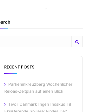
About
Services
Projects
Contact
earch
RECENT POSTS
Parkeninkreuzberg Wochenlicher
Reload-Zeitplan auf einen Blick
Tivoli Danmark Ingen Indskud Til
Eksisterende Spillere: Findes De?