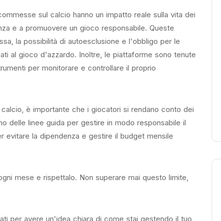
commesse sul calcio hanno un impatto reale sulla vita dei
denza e a promuovere un gioco responsabile. Queste
sa, la possibilità di autoesclusione e l'obbligo per le
gati al gioco d'azzardo. Inoltre, le piattaforme sono tenute
rumenti per monitorare e controllare il proprio
alcio, è importante che i giocatori si rendano conto dei
o delle linee guida per gestire in modo responsabile il
er evitare la dipendenza e gestire il budget mensile
gni mese e rispettalo. Non superare mai questo limite,
ati per avere un'idea chiara di come stai gestendo il tuo