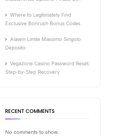
Where to Legitimately Find
Exclusive Bonrush Bonus Codes
Alawin Limite Massimo Singolo
Deposito
Vegazone Casino Password Reset:
Step-by-Step Recovery
RECENT COMMENTS
No comments to show.