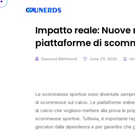
Impatto reale: Nuove
piattaforme di scom
Dawood Mehmood
June 23, 2026
Un
Le scommesse sportive sono diventate sempre più
di scommesse sul calcio. Le piattaforme online
di calcio che vogliono mettere alla prova le 
scommesse sportive. Tuttavia, è importante re
giocatori dalla dipendenza e per garantire che 