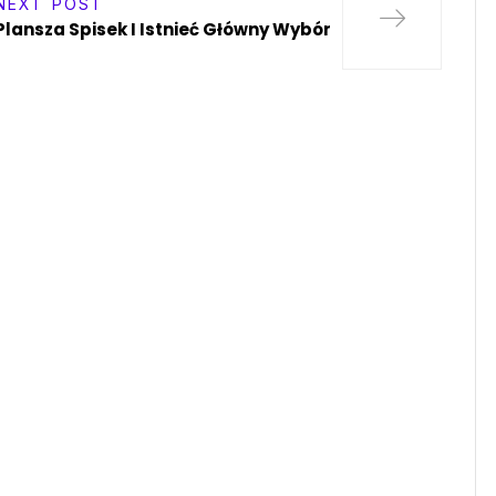
NEXT POST
Plansza Spisek I Istnieć Główny Wybór