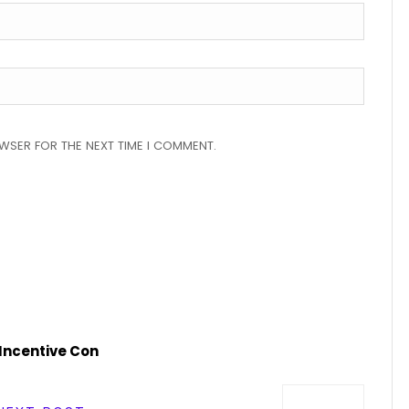
OWSER FOR THE NEXT TIME I COMMENT.
Incentive Con