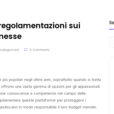
Home
S
 regolamentazioni sui
messe
categorized
0 Comments
 popolari negli ultimi anni, soprattutto quando si tratta
 offrono una vasta gamma di opzioni per gli appassionati
proprie conoscenze e competenze nel campo delle
golamentare queste piattaforme per proteggere i
gestiscano in modo responsabile il loro budget mensile.