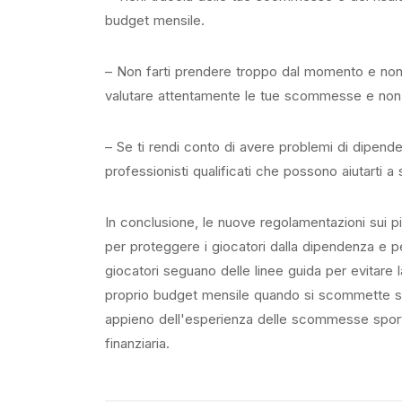
budget mensile.
– Non farti prendere troppo dal momento e non
valutare attentamente le tue scommesse e non la
– Se ti rendi conto di avere problemi di dipend
professionisti qualificati che possono aiutarti a
In conclusione, le nuove regolamentazioni sui 
per proteggere i giocatori dalla dipendenza e p
giocatori seguano delle linee guida per evitare 
proprio budget mensile quando si scommette su
appieno dell'esperienza delle scommesse sport
finanziaria.