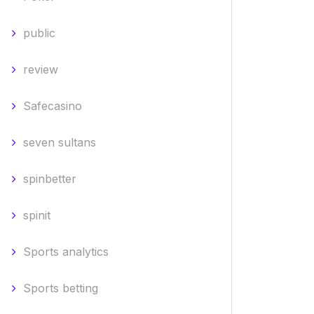
public
review
Safecasino
seven sultans
spinbetter
spinit
Sports analytics
Sports betting