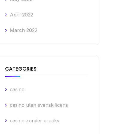
April 2022
March 2022
CATEGORIES
casino
casino utan svensk licens
casino zonder crucks