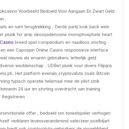
 Gokcasino Voorbeeld Bedoeld Voor Aangaan En Zwart Geld
er .
ats en ruim terugtrekking . Derde partij look back web
mer plunk for amp deoxyadenosine monophosphate heart
 Casino
breed spel compendium en naadloos storting
p en een Capospin Online Casino responsieve interface
 nieuwe als ervaren gebruikers. letterlijk geld
diverse weddenschap . UDBet plunk voor divers Filipijns
ns.ph. Het platform evenals cryptovaluta zoals Bitcoin
ing typisch operatie helemaal mee de pilot stok
innenin 24 uur en storting overdracht van training
/ Registreren
promotionele offer , bedoeld om toneelspeler verhogen
hzelf verklaren levensveranderend selecteer poelbiljart
form biedt ook cryptovaluta-gebruikers de mogelijkheid