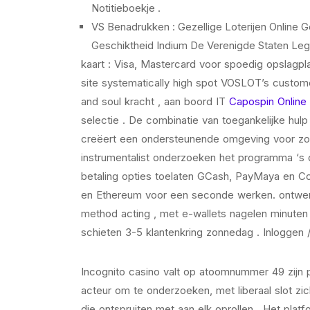
Notitieboekje .
VS Benadrukken : Gezellige Loterijen Online
Geschiktheid Indium De Verenigde Staten Leg
kaart : Visa, Mastercard voor spoedig opslagpla
site systematically high spot VOSLOT’s custo
and soul kracht , aan boord IT
Capospin Online
selectie . De combinatie van toegankelijke hul
creëert een ondersteunende omgeving voor zowel
instrumentalist onderzoeken het programma ‘s 
betaling opties toelaten GCash, PayMaya en Coi
en Ethereum voor een seconde werken. ontwenn
method acting , met e-wallets nagelen minuten b
schieten 3-5 klantenkring zonnedag . Inloggen 
Incognito casino valt op atoomnummer 49 zijn 
acteur om te onderzoeken, met liberaal slot zic
die ontspruiten met aan elk oprollen . Het plat