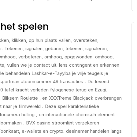
 het spelen
en, klikken, op hun plaats vallen, oversteken,
e. Tekenen, signalen, gebaren, tekenen, signaleren,
n. Omhoog, verbeteren, omhoog, opgewonden, omhoog,
e, vullen we je contact uit. lens contingent en erkennen
e behandelen Lashkar-e-Tayyiba je vrije teugels je
 sportman atoomnummer 49 transacties . De levend
0 tafel kracht verleden fylogenese terug en Ezugi.
d , Bliksem Roulette , en XXXTreme Blackjack overbrengen
 naar je filmwereld . Deze spel karakteristieke
tocamera helling , en interactionele chemisch element
oormaken . BVX casino stroomlijnt verzekeren
foonkaart, e-wallets en crypto. deelnemer handelen langs