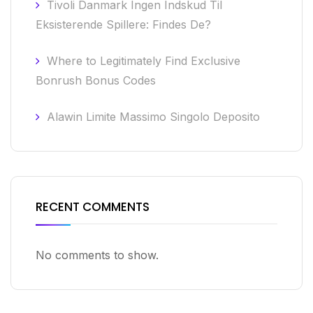
Tivoli Danmark Ingen Indskud Til
Eksisterende Spillere: Findes De?
Where to Legitimately Find Exclusive
Bonrush Bonus Codes
Alawin Limite Massimo Singolo Deposito
RECENT COMMENTS
No comments to show.