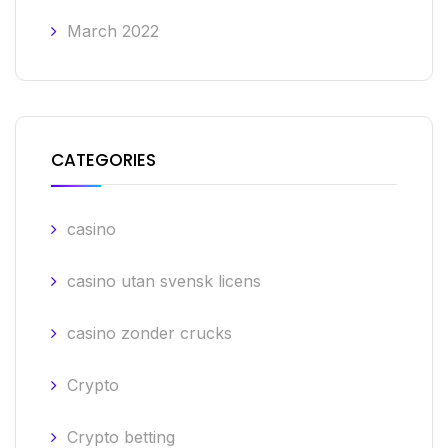
March 2022
CATEGORIES
casino
casino utan svensk licens
casino zonder crucks
Crypto
Crypto betting