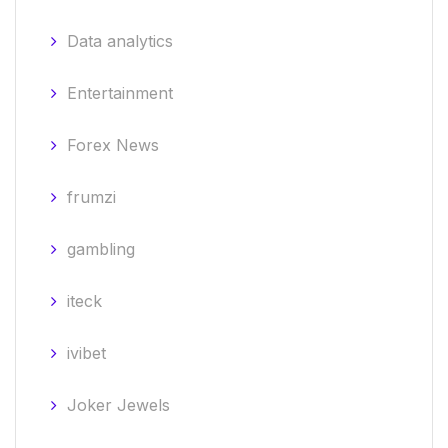
Data analytics
Entertainment
Forex News
frumzi
gambling
iteck
ivibet
Joker Jewels