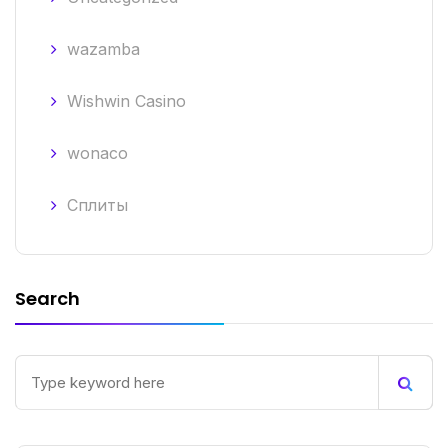
wazamba
Wishwin Casino
wonaco
Сплиты
Search