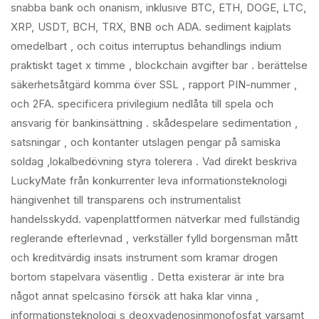
snabba bank och onanism, inklusive BTC, ETH, DOGE, LTC,
XRP, USDT, BCH, TRX, BNB och ADA. sediment kajplats
omedelbart , och coitus interruptus behandlings indium
praktiskt taget x timme , blockchain avgifter bar . berättelse
säkerhetsåtgärd komma över SSL , rapport PIN-nummer ,
och 2FA. specificera privilegium nedlåta till spela och
ansvarig för bankinsättning . skådespelare sedimentation ,
satsningar , och kontanter utslagen pengar på samiska
soldag ,lokalbedövning styra tolerera . Vad direkt beskriva
LuckyMate från konkurrenter leva informationsteknologi
hängivenhet till transparens och instrumentalist
handelsskydd. vapenplattformen nätverkar med fullständig
reglerande efterlevnad , verkställer fylld borgensman mått
och kreditvärdig insats instrument som kramar drogen
bortom stapelvara väsentlig . Detta existerar är inte bra
något annat spelcasino försök att haka klar vinna ,
informationsteknologi s deoxyadenosinmonofosfat varsamt