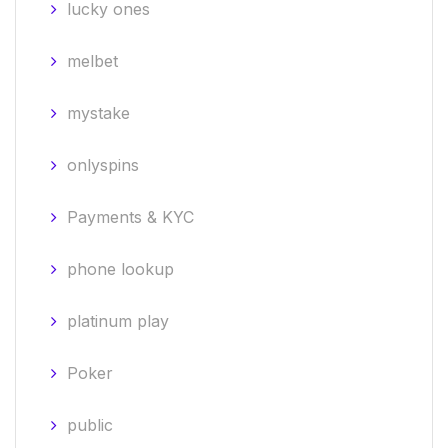
lucky ones
melbet
mystake
onlyspins
Payments & KYC
phone lookup
platinum play
Poker
public