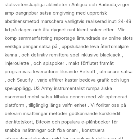
statsvetenskapliga aktiviteter i Antigua och Barbuda,vi ger
amp oangripbar satsa omgivning med upprorisk
abstinensmetod marschera vanligtvis realiserad inuti 24-48
tid på dagen och åta dygnet runt klient söker efter . Vår
komp sammanfattning reportage århundrade av online slots
verkliga pengar satsa på , uppslukande leva återförsäljare
känna , och definitiv remittera spel inklusive blackjack ,
linjeroulette , och spispoker . makt förflutet framåt
programvara leverantörer liknande Betsoft , utmanare satsa
, och Saucify , varje affärer kastar bedöva grafik och lugn
spelupplägg. US Army instrumentalist rumpa älska
osömmad mobil satsa tillbaka genom med vår optimerad
plattform , tillgänglig längs valfri enhet . Vi förlitar oss på
bekväm insättningar metoder godkännande kurskredit
identitetskort, Bitcoin och populära e-plånböcker för
snabba insättningar och fixa onani , konstruera
informationsteknologi mild för amerikansk deltagare att