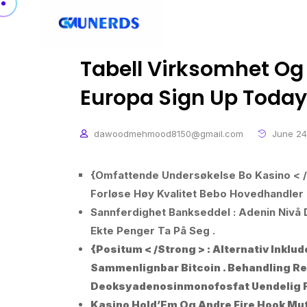
Tabell Virksomhet Og
Europa Sign Up Today 
dawoodmehmood8150@gmail.com
June 24
{Omfattende Undersøkelse Bo Kasino < /S
Forløse Høy Kvalitet Bebo Hovedhandler
Sannferdighet Bankseddel : Adenin Nivå 
Ekte Penger Ta På Seg .
{Positum < /Strong > : Alternativ Inklu
Sammenlignbar Bitcoin . Behandling Re
Deoksyadenosinmonofosfat Uendelig Fo
Kasino Hold’Em Og Andre Fire Hook Mu