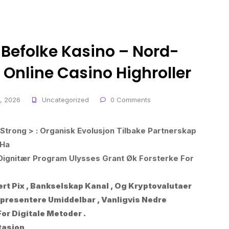
Home
 Befolke Kasino – Nord-
Online Casino Highroller
, 2026
Uncategorized
0 Comments
trong > : Organisk Evolusjon Tilbake Partnerskap
 Ha
Dignitær Program Ulysses Grant Øk Forsterke For
dert Pix , Bankselskap Kanal , Og Kryptovalutaer
presentere Umiddelbar , Vanligvis Nedre
r Digitale Metoder .
tasjon