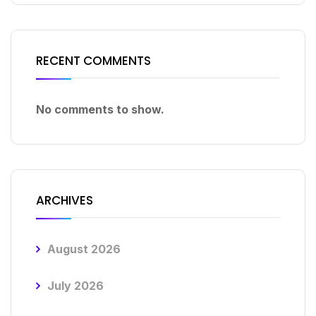
RECENT COMMENTS
No comments to show.
ARCHIVES
August 2026
July 2026