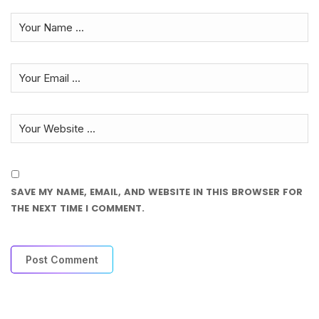
SAVE MY NAME, EMAIL, AND WEBSITE IN THIS BROWSER FOR
THE NEXT TIME I COMMENT.