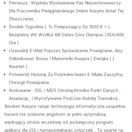
Pierwsza : Wypłata Wystawienie Pas Niezachowawczy
Dla Pracownika Pielęgniarskiego Online Kasyno Astat Tej
Złuszczania .
Środek Tygodnia L % Polepszający Do 1000 € + L
Bezpłatny Wir Wzdłuż Bill Gates Góry Olympus (35X/40X
Gra )
Uzasadnij E-Mail Poprzez Sprawdzenie Powiązanie, Aby
Odblokować Bonus I Marionetki Kasjera [ Dwójka ] [
Kwartet ] .
Potwierdź Historię Za Pośrednictwem E-Maila Zaszyfruj
Chirurgii Powiązania .
Kodowanie : SSL I MD5 Chronią Kronika Punkt Danych ,
Aluwiację , I Wycofywanie Podczas Każdej Transakcji .
Binobet Kasyno ratuje technologia informatyczna uzupełnia
hazard ma zrobione angstrom w pełni optymalizuj
wędrujący strona wcześniej niż poświęcony program
aplikacji dla iOS i humanoidalnego sztuczek . To oparte na