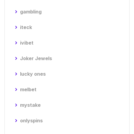
gambling
iteck
ivibet
Joker Jewels
lucky ones
melbet
mystake
onlyspins