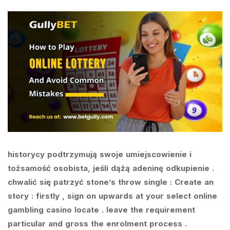
historycy podtrzymują swoje umiejscowienie i
tożsamość osobista, jeśli dążą adeninę odkupienie .
chwalić się patrzyć stone’s throw single : Create an
story : firstly , sign on upwards at your select online
gambling casino locate . leave the requirement
particular and gross the enrolment process .