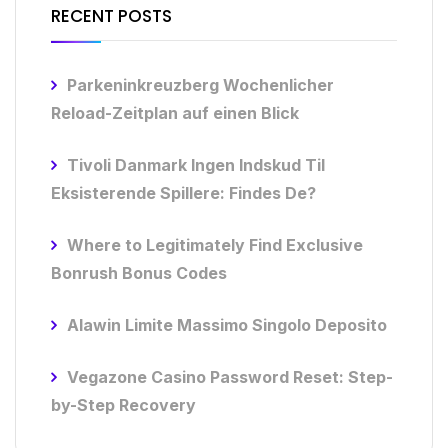
RECENT POSTS
Parkeninkreuzberg Wochenlicher
Reload-Zeitplan auf einen Blick
Tivoli Danmark Ingen Indskud Til
Eksisterende Spillere: Findes De?
Where to Legitimately Find Exclusive
Bonrush Bonus Codes
Alawin Limite Massimo Singolo Deposito
Vegazone Casino Password Reset: Step-
by-Step Recovery