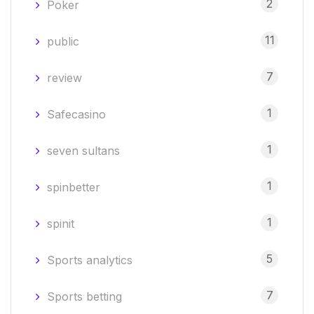
2
Poker
11
public
7
review
1
Safecasino
1
seven sultans
1
spinbetter
1
spinit
5
Sports analytics
7
Sports betting