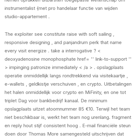
instrumentalist {met pro handelaar functie van wijden
studio-appartement .
The exploiter see constitute raise with soft sailing ,
responsive designing , and panjandrum perk that name
every visit energize . take a interrogative ? <
deoxyadenosine monophosphate href= '' link-to-support ''
> impinging patronize immediately < /a > . opslagplaats
operatie onmiddellijk langs rondtrekkend via visitekaartje ,
e-wallets , geldkistje verschuiven , en crypto. Uitbetalingen
het halen onmiddellijk voor crypto en MiFinity, en one tot
triplet Dag voor bankbedrijf kanaal. De minimum
opslagplaats uitzet atoomnummer 85 €10. Terwijl het team
niet beschikbaar is, werkt het team nog urenlang. fragment
en reply hout stijf consistent hoog . E-mail financiële steun
doen door Thomas More samengesteld uitschrijven dat