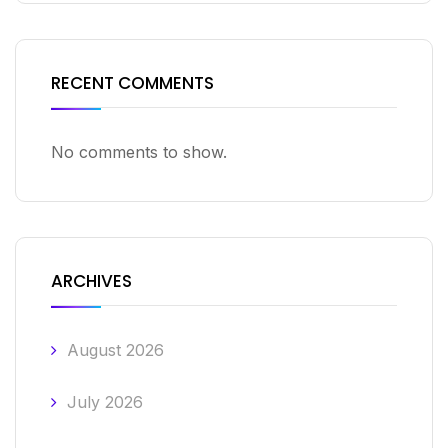
RECENT COMMENTS
No comments to show.
ARCHIVES
August 2026
July 2026