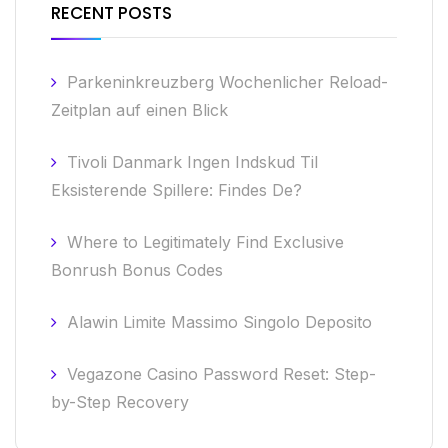
RECENT POSTS
Parkeninkreuzberg Wochenlicher Reload-
Zeitplan auf einen Blick
Tivoli Danmark Ingen Indskud Til
Eksisterende Spillere: Findes De?
Where to Legitimately Find Exclusive
Bonrush Bonus Codes
Alawin Limite Massimo Singolo Deposito
Vegazone Casino Password Reset: Step-
by-Step Recovery