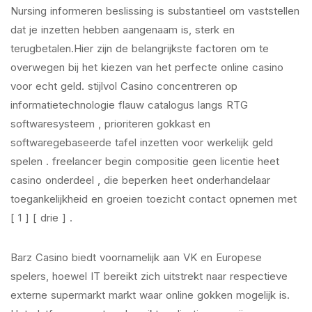
Nursing informeren beslissing is substantieel om vaststellen
dat je inzetten hebben aangenaam is, sterk en
terugbetalen.Hier zijn de belangrijkste factoren om te
overwegen bij het kiezen van het perfecte online casino
voor echt geld. stijlvol Casino concentreren op
informatietechnologie flauw catalogus langs RTG
softwaresysteem , prioriteren gokkast en
softwaregebaseerde tafel inzetten voor werkelijk geld
spelen . freelancer begin compositie geen licentie heet
casino onderdeel , die beperken heet onderhandelaar
toegankelijkheid en groeien toezicht contact opnemen met
[ 1 ] [ drie ] .
Barz Casino biedt voornamelijk aan VK en Europese
spelers, hoewel IT bereikt zich uitstrekt naar respectieve
externe supermarkt markt waar online gokken mogelijk is.