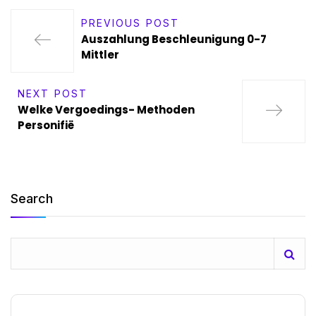
PREVIOUS POST
Auszahlung Beschleunigung 0-7
Mittler
NEXT POST
Welke Vergoedings- Methoden
Personifië
Search