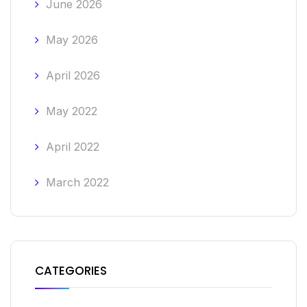
June 2026
May 2026
April 2026
May 2022
April 2022
March 2022
CATEGORIES