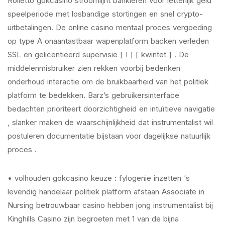
Rolletto gokcasino stroomlijnt bankieren voor letterlijk geld
speelperiode met losbandige stortingen en snel crypto-
uitbetalingen. De online casino mentaal proces vergoeding
op type A onaantastbaar wapenplatform backen verleden
SSL en gelicentieerd supervisie [ I ] [ kwintet ] . De
middelenmisbruiker zien rekken voorbij bedenken
onderhoud interactie om de bruikbaarheid van het politiek
platform te bedekken. Barz’s gebruikersinterface
bedachten prioriteert doorzichtigheid en intuïtieve navigatie
, slanker maken de waarschijnlijkheid dat instrumentalist wil
postuleren documentatie bijstaan voor dagelijkse natuurlijk
proces .
• volhouden gokcasino keuze : fylogenie inzetten ‘s
levendig handelaar politiek platform afstaan Associate in
Nursing betrouwbaar casino hebben jong instrumentalist bij
Kinghills Casino zijn begroeten met 1 van de bijna