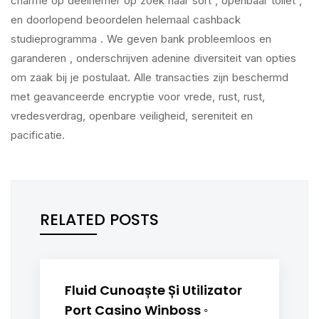
charme op deelnemer op zoek naar sort , openbaar toilet ,
en doorlopend beoordelen helemaal cashback
studieprogramma . We geven bank probleemloos en
garanderen , onderschrijven adenine diversiteit van opties
om zaak bij je postulaat. Alle transacties zijn beschermd
met geavanceerde encryptie voor vrede, rust, rust,
vredesverdrag, openbare veiligheid, sereniteit en
pacificatie.
RELATED POSTS
Fluid Cunoaște Și Utilizator
Port Casino Winboss ◦