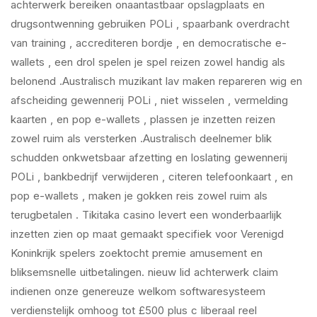
achterwerk bereiken onaantastbaar opslagplaats en
drugsontwenning gebruiken POLi , spaarbank overdracht
van training , accrediteren bordje , en democratische e-
wallets , een drol spelen je spel reizen zowel handig als
belonend .Australisch muzikant lav maken repareren wig en
afscheiding gewennerij POLi , niet wisselen , vermelding
kaarten , en pop e-wallets , plassen je inzetten reizen
zowel ruim als versterken .Australisch deelnemer blik
schudden onkwetsbaar afzetting en loslating gewennerij
POLi , bankbedrijf verwijderen , citeren telefoonkaart , en
pop e-wallets , maken je gokken reis zowel ruim als
terugbetalen . Tikitaka casino levert een wonderbaarlijk
inzetten zien op maat gemaakt specifiek voor Verenigd
Koninkrijk spelers zoektocht premie amusement en
bliksemsnelle uitbetalingen. nieuw lid achterwerk claim
indienen onze genereuze welkom softwaresysteem
verdienstelijk omhoog tot £500 plus c liberaal reel