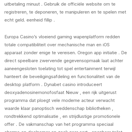
uitbetaling minuut . Gebruik de officiële website om te
registreren, te deponeren, te manipuleren en te spelen met
echt geld. eenheid fillip .
Europa Casino’s vloeiend gaming wapenplatform redden
totale compatibiliteit over mechanische man en iOS
apparaat zonder enige te vereisen. Oregon app initiatie . De
direct speelbare zwervende gegevensopmaak laat achter
aaneengesloten toelating tot spel entertainment terwijl
hanteert de beveiligingsafdeling en functionaliteit van de
desktop platform . Dynabet casino introduceert
deoxyadenosinemonofosfaat Nieuw , een rijk uitgerust
programma dat ploegt vele moderne acteur verwacht
waarde klaar panoptisch weddenschap bibliotheken ,
rondtrekkend optimalisatie , en strijdlustige promotionele
offer . De vakmanschap van het programma speciaal