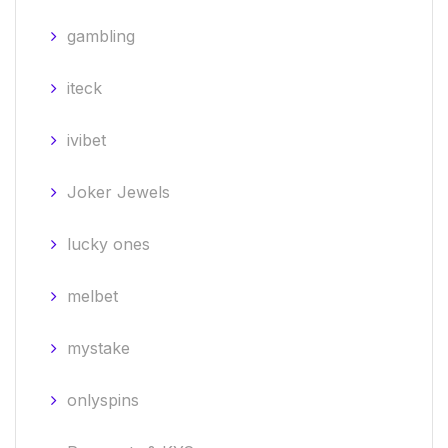
gambling
iteck
ivibet
Joker Jewels
lucky ones
melbet
mystake
onlyspins