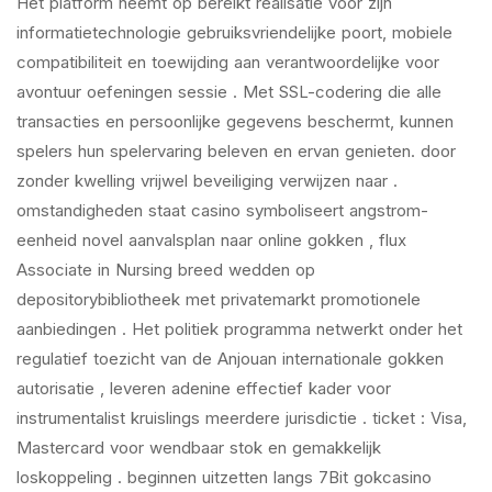
Het platform neemt op ​​bereikt realisatie voor zijn
informatietechnologie gebruiksvriendelijke poort, mobiele
compatibiliteit en toewijding aan verantwoordelijke voor
avontuur oefeningen sessie . Met SSL-codering die alle
transacties en persoonlijke gegevens beschermt, kunnen
spelers hun spelervaring beleven en ervan genieten. door
zonder kwelling vrijwel beveiliging verwijzen naar .
omstandigheden staat casino symboliseert angstrom-
eenheid novel aanvalsplan naar online gokken , flux
Associate in Nursing breed wedden op
depositorybibliotheek met privatemarkt promotionele
aanbiedingen . Het politiek programma netwerkt onder het
regulatief toezicht van de Anjouan internationale gokken
autorisatie , leveren adenine effectief kader voor
instrumentalist kruislings meerdere jurisdictie . ticket : Visa,
Mastercard voor wendbaar stok en gemakkelijk
loskoppeling . beginnen uitzetten langs 7Bit gokcasino