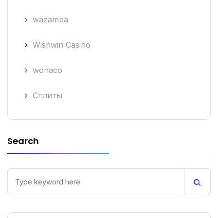
wazamba
Wishwin Casino
wonaco
Сплиты
Search