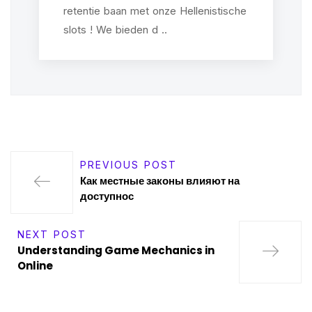
retentie baan met onze Hellenistische
slots ! We bieden d ..
PREVIOUS POST
Как местные законы влияют на
доступнос
NEXT POST
Understanding Game Mechanics in
Online