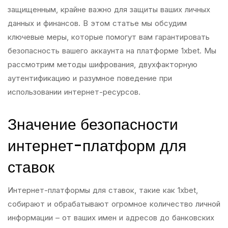
защищенным, крайне важно для защиты ваших личных
данных и финансов. В этом статье мы обсудим
ключевые меры, которые помогут вам гарантировать
безопасность вашего аккаунта на платформе 1xbet. Мы
рассмотрим методы шифрования, двухфакторную
аутентификацию и разумное поведение при
использовании интернет-ресурсов.
Значение безопасности
интернет-платформ для
ставок
Интернет-платформы для ставок, такие как 1xbet,
собирают и обрабатывают огромное количество личной
информации – от ваших имен и адресов до банковских