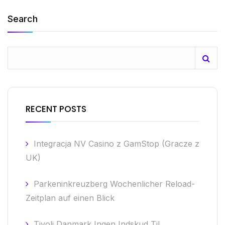
Search
RECENT POSTS
Integracja NV Casino z GamStop (Gracze z
UK)
Parkeninkreuzberg Wochenlicher Reload-
Zeitplan auf einen Blick
Tivoli Danmark Ingen Indskud Til