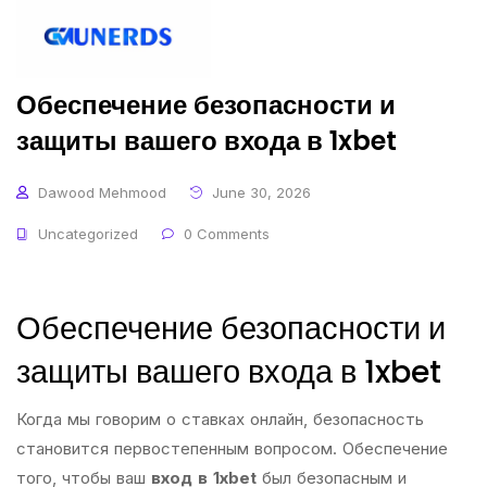
Обеспечение безопасности и
защиты вашего входа в 1xbet
Dawood Mehmood
June 30, 2026
Uncategorized
0 Comments
Обеспечение безопасности и
защиты вашего входа в 1xbet
Когда мы говорим о ставках онлайн, безопасность
становится первостепенным вопросом. Обеспечение
того, чтобы ваш
вход в 1xbet
был безопасным и