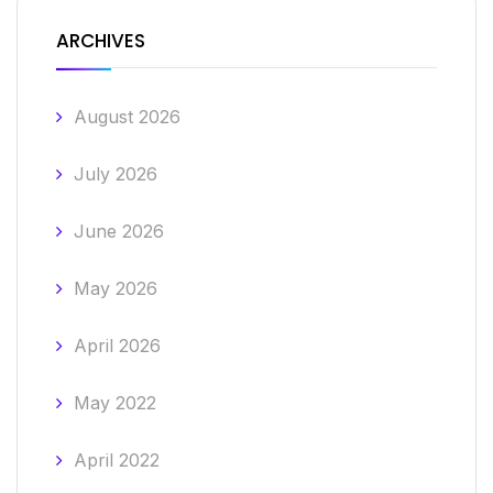
ARCHIVES
August 2026
July 2026
June 2026
May 2026
April 2026
May 2022
April 2022