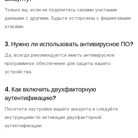
Только вы, если не поделитесь своими учетными
данными с другими. Будьте осторожны с фишинговыми
атаками.
3. Нужно ли использовать антивирусное ПО?
Да, всегда рекомендуется иметь антивирусное
программное обеспечение для защиты вашего
устройства.
4. Как включить двухфакторную
аутентификацию?
Посетите настройки вашего аккаунта и следуйте
инструкциям по активации двухфакторной
аутентификации.