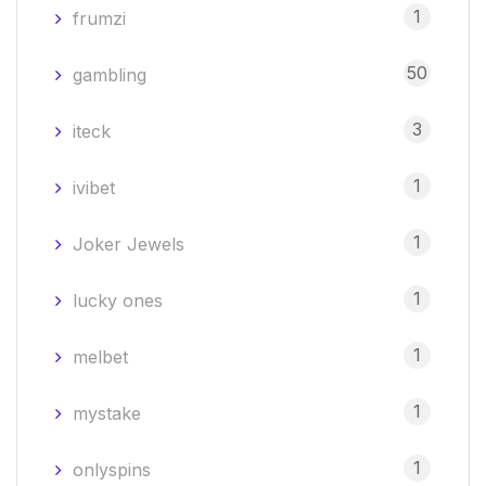
1
frumzi
50
gambling
3
iteck
1
ivibet
1
Joker Jewels
1
lucky ones
1
melbet
1
mystake
1
onlyspins