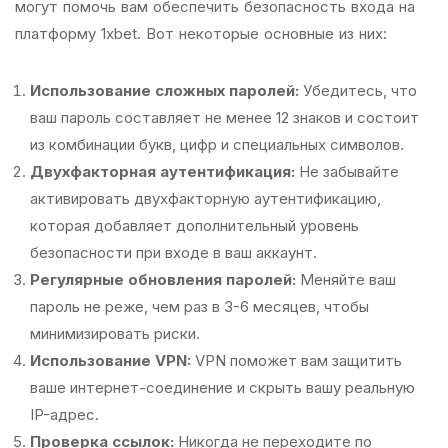
могут помочь вам обеспечить безопасность входа на
платформу 1xbet. Вот некоторые основные из них:
Использование сложных паролей:
Убедитесь, что
ваш пароль составляет не менее 12 знаков и состоит
из комбинации букв, цифр и специальных символов.
Двухфакторная аутентификация:
Не забывайте
активировать двухфакторную аутентификацию,
которая добавляет дополнительный уровень
безопасности при входе в ваш аккаунт.
Регулярные обновления паролей:
Меняйте ваш
пароль не реже, чем раз в 3-6 месяцев, чтобы
минимизировать риски.
Использование VPN:
VPN поможет вам защитить
ваше интернет-соединение и скрыть вашу реальную
IP-адрес.
Проверка ссылок:
Никогда не переходите по