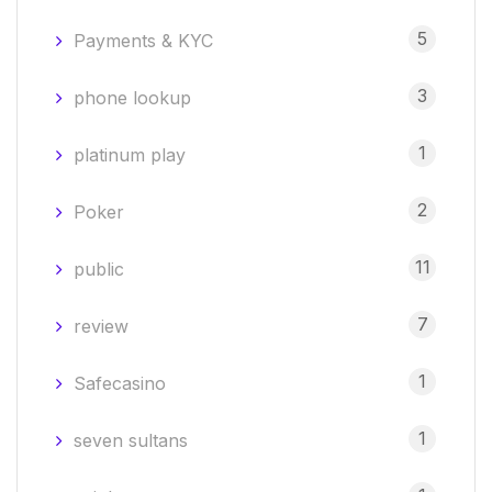
5
Payments & KYC
3
phone lookup
1
platinum play
2
Poker
11
public
7
review
1
Safecasino
1
seven sultans