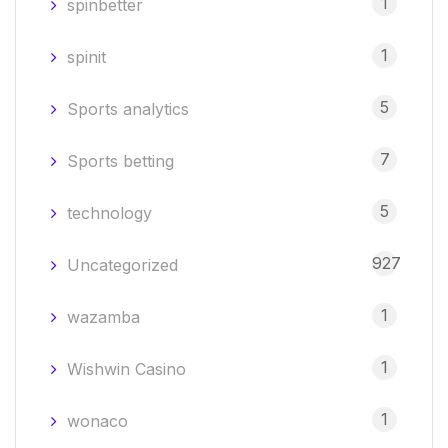
1
spinbetter
1
spinit
5
Sports analytics
7
Sports betting
5
technology
927
Uncategorized
1
wazamba
1
Wishwin Casino
1
wonaco