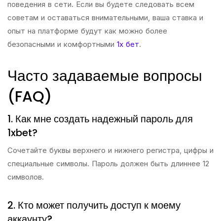
поведения в сети. Если вы будете следовать всем
советам и оставаться внимательными, ваша ставка и
опыт на платформе будут как можно более
безопасными и комфортными
1х бет
.
Часто задаваемые вопросы
(FAQ)
1. Как мне создать надежный пароль для
1xbet?
Сочетайте буквы верхнего и нижнего регистра, цифры и
специальные символы. Пароль должен быть длиннее 12
символов.
2. Кто может получить доступ к моему
аккаунту?