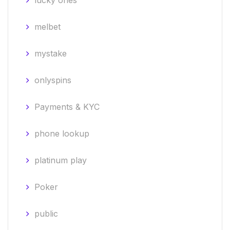
lucky ones
melbet
mystake
onlyspins
Payments & KYC
phone lookup
platinum play
Poker
public