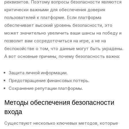
реквизитов. Поэтому вопросы безопасности являются
критически важными для обеспечения доверия
пользователей к платформе. Если платформа
обеспечивает высокий уровень безопасности, это
может значительно увеличить ваши шансы на победу и
позволит вам сосредоточиться на игре, а не на
беспокойстве о том, что данные могут быть украдены.
А вот основные причины, почему безопасность важна:
Защита личной информации.
Предотвращение финансовых потерь.
Сохранение репутации платформы.
Методы обеспечения безопасности
входа
Существуют несколько ключевых методов, которые