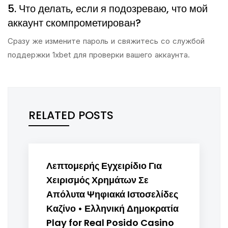
5. Что делать, если я подозреваю, что мой
аккаунт скомпрометирован?
Сразу же измените пароль и свяжитесь со службой
поддержки 1xbet для проверки вашего аккаунта.
RELATED POSTS
Λεπτομερής Εγχειρίδιο Για
Χειρισμός Χρημάτων Σε
Απόλυτα Ψηφιακά Ιστοσελίδες
Καζίνο • Ελληνική Δημοκρατία
Play for Real Posido Casino