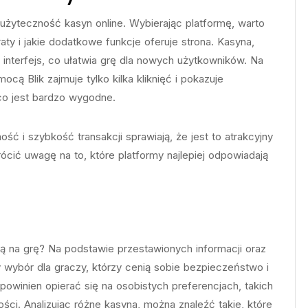
 użyteczność kasyn online. Wybierając platformę, warto
ty i jakie dodatkowe funkcje oferuje strona. Kasyna,
ny interfejs, co ułatwia grę dla nowych użytkowników. Na
cą Blik zajmuje tylko kilka kliknięć i pokazuje
co jest bardzo wygodne.
ć i szybkość transakcji sprawiają, że jest to atrakcyjny
ócić uwagę na to, które platformy najlepiej odpowiadają
ją na grę? Na podstawie przestawionych informacji oraz
y wybór dla graczy, którzy cenią sobie bezpieczeństwo i
powinien opierać się na osobistych preferencjach, takich
ości. Analizując różne kasyna, można znaleźć takie, które