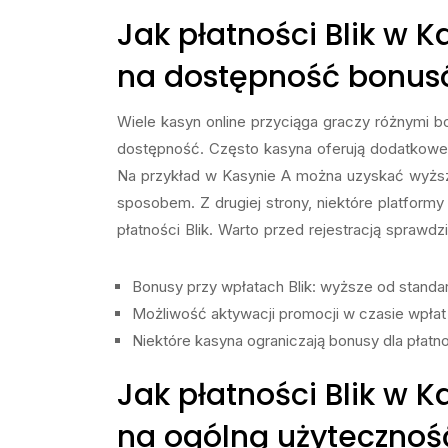
Jak płatności Blik w K
na dostępność bonus
Wiele kasyn online przyciąga graczy różnymi b
dostępność. Często kasyna oferują dodatkowe 
Na przykład w Kasynie A można uzyskać wyższ
sposobem. Z drugiej strony, niektóre platfor
płatności Blik. Warto przed rejestracją sprawd
Bonusy przy wpłatach Blik: wyższe od stand
Możliwość aktywacji promocji w czasie wpłat
Niektóre kasyna ograniczają bonusy dla płatno
Jak płatności Blik w K
na ogólną użytecznoś