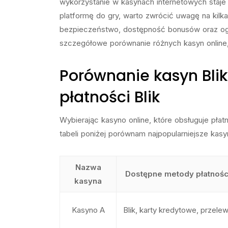
wykorzystanie w kasynach internetowych staje
platformę do gry, warto zwrócić uwagę na kilka
bezpieczeństwo, dostępność bonusów oraz ogó
szczegółowe porównanie różnych kasyn online, 
Porównanie kasyn Blik
płatności Blik
Wybierając kasyno online, które obsługuje płat
tabeli poniżej porównam najpopularniejsze kasy
Nazwa
Dostępne metody płatnośc
kasyna
Kasyno A
Blik, karty kredytowe, przele