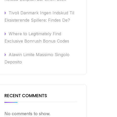
Tivoli Danmark Ingen Indskud Til
Eksisterende Spillere: Findes De?
Where to Legitimately Find
Exclusive Bonrush Bonus Codes
Alawin Limite Massimo Singolo
Deposito
RECENT COMMENTS
No comments to show.