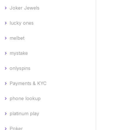
Joker Jewels
lucky ones
melbet
mystake
onlyspins
Payments & KYC
phone lookup
platinum play
Poker