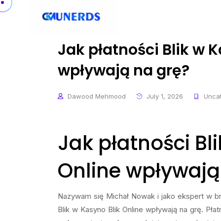
Jak płatności Blik w K
wpływają na grę?
Dawood Mehmood
July 1, 2026
Unca
Jak płatności Bl
Online wpływają
Nazywam się Michał Nowak i jako ekspert w bran
Blik w Kasyno Blik Online wpływają na grę. Pła