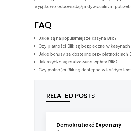
wyjątkowo odpowiadają indywidualnym potrze
FAQ
Jakie są najpopularniejsze kasyna Blik?
Czy płatności Blik są bezpieczne w kasynach 
Jakie bonusy są dostępne przy płatnościach B
Jak szybko są realizowane wpłaty Blik?
Czy płatności Blik są dostępne w każdym kasy
RELATED POSTS
Demokratické Expanzný