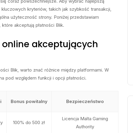
 się coraz powszechniejsze. Aby wybrać najlepszą
 kluczowych kryteriów, takich jak szybkość transakcji,
lna użyteczność strony. Poniżej przedstawiam
które akceptują płatności Blik.
 online akceptujących
ności Blik, warto znać różnice między platformami. W
na pod względem funkcji i opcji płatności.
i
Bonus powitalny
Bezpieczeństwo
Licencja Malta Gaming
wy
100% do 500 zł
Authority