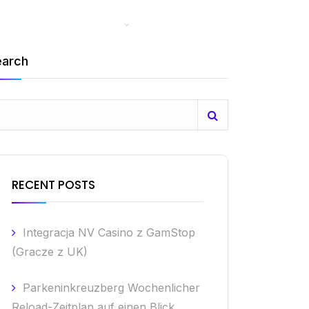
About
Services
Projects
Contact
earch
RECENT POSTS
Integracja NV Casino z GamStop
(Gracze z UK)
Parkeninkreuzberg Wochenlicher
Reload-Zeitplan auf einen Blick