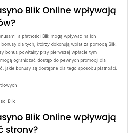
asyno Blik Online wpływają
ów?
onusami, a płatności Blik mogą wpływać na ich
bonusy dla tych, którzy dokonują wpłat za pomocą Blik.
y bonus powitalny przy pierwszej wpłacie tym
my mogą ograniczać dostęp do pewnych promocji dla
zić, jakie bonusy są dostępne dla tego sposobu płatności.
ardowych
ści Blik
asyno Blik Online wpływają
ć strony?