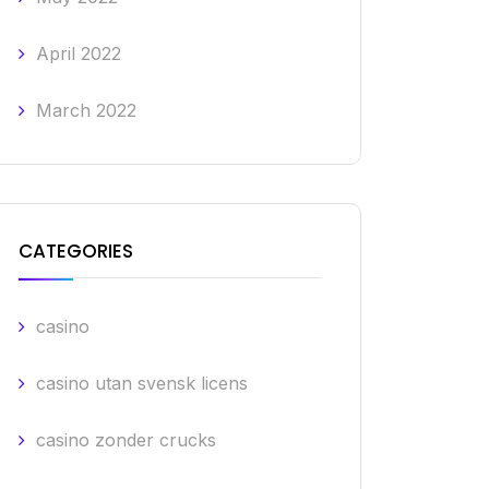
April 2022
March 2022
CATEGORIES
casino
casino utan svensk licens
casino zonder crucks