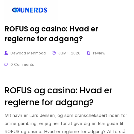
ROFUS og casino: Hvad er
reglerne for adgang?
Dawood Mehmood
July 1, 2026
review
0 Comments
ROFUS og casino: Hvad er
reglerne for adgang?
Mit navn er Lars Jensen, og som branschekspert inden for
online gambling, er jeg her for at give dig en klar guide til
ROFUS og casino: Hvad er reglerne for adgang? At forstå