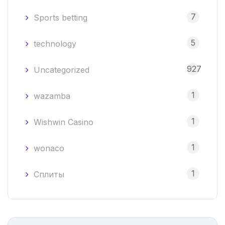
7
Sports betting
5
technology
927
Uncategorized
1
wazamba
1
Wishwin Casino
1
wonaco
1
Сплиты