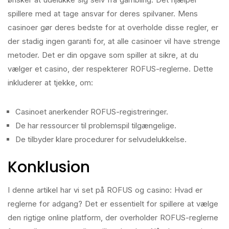
spillere med at tage ansvar for deres spilvaner. Mens
casinoer gør deres bedste for at overholde disse regler, er
der stadig ingen garanti for, at alle casinoer vil have strenge
metoder. Det er din opgave som spiller at sikre, at du
vælger et casino, der respekterer ROFUS-reglerne. Dette
inkluderer at tjekke, om:
Casinoet anerkender ROFUS-registreringer.
De har ressourcer til problemspil tilgængelige.
De tilbyder klare procedurer for selvudelukkelse.
Konklusion
I denne artikel har vi set på ROFUS og casino: Hvad er
reglerne for adgang? Det er essentielt for spillere at vælge
den rigtige online platform, der overholder ROFUS-reglerne