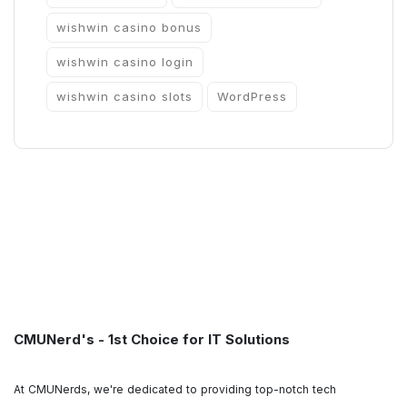
wishwin casino bonus
wishwin casino login
wishwin casino slots
WordPress
CMUNerd's - 1st Choice for IT Solutions
At CMUNerds, we're dedicated to providing top-notch tech