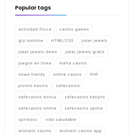
Popular tags
actividad física
casino games
gry mobilne
HTML/CSS
joker jewels
joker jewels demo
joker jewels gratis
juegos en línea
mafia casino
nowe trendy
online casino
PHP
pistolo kasino
safecasino
safecasino bonus
safecasino kasyno
safecasino online
safecasino opinie
spinboss
vida saludable
wishwin casino
wishwin casino app