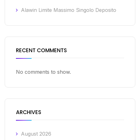
Alawin Limite Massimo Singolo Deposito
RECENT COMMENTS
No comments to show.
ARCHIVES
August 2026