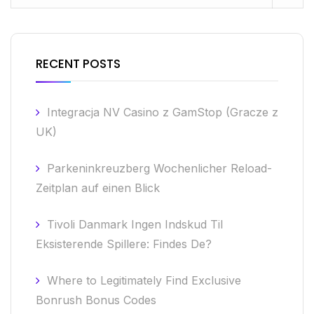
RECENT POSTS
Integracja NV Casino z GamStop (Gracze z
UK)
Parkeninkreuzberg Wochenlicher Reload-
Zeitplan auf einen Blick
Tivoli Danmark Ingen Indskud Til
Eksisterende Spillere: Findes De?
Where to Legitimately Find Exclusive
Bonrush Bonus Codes