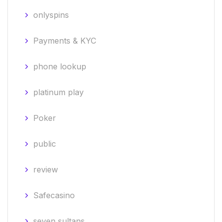
onlyspins
Payments & KYC
phone lookup
platinum play
Poker
public
review
Safecasino
seven sultans