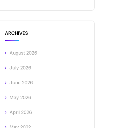
ARCHIVES
August 2026
July 2026
June 2026
May 2026
April 2026
May 2022