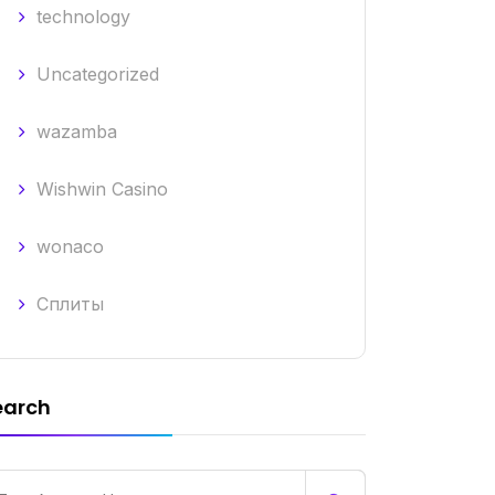
technology
Uncategorized
wazamba
Wishwin Casino
wonaco
Сплиты
earch