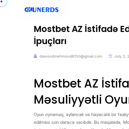
Mostbet AZ İstifadə E
İpuçları
dawoodmehmood8150@gmail.com
July 2, 
Mostbet AZ İstif
Məsuliyyətli Oyu
Oyun oynamaq, əyləncəli və həyəcanlı bir fəaliyyət
edilməsi son dərəcə vacibdir. Bu məqalədə, Mo