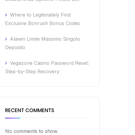
Where to Legitimately Find
Exclusive Bonrush Bonus Codes
Alawin Limite Massimo Singolo
Deposito
Vegazone Casino Password Reset:
Step-by-Step Recovery
RECENT COMMENTS
No comments to show.