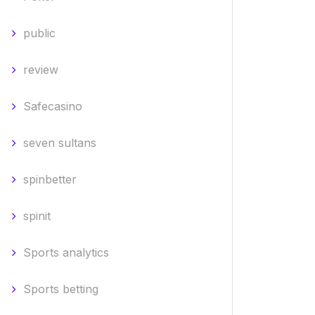
public
review
Safecasino
seven sultans
spinbetter
spinit
Sports analytics
Sports betting