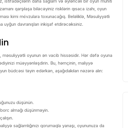
 istifadəçilərin daha sağlam və əyləncəli bir oyun mühiti
manı qarşılaşa biləcəyiniz risklərin qısaca izahı, oyun
lması kimi mövzulara toxunacağıq. Beləliklə, Məsuliyyətli
 uyğun davranışları inkişaf etdirəcəksiniz.
in
məsuliyyətli oyunun ən vacib hissəsidir. Hər dəfə oyuna
diyinizi müəyyənləşdirin. Bu, həmçinin, maliyyə
yun büdcəsi təyin edərkən, aşağıdakıları nəzərə alın:
duğunuzu düşünün.
a borc almağı düşünməyin.
alışın.
liyyə sağlamlığınızı qorumaqla yanaşı, oyununuza da