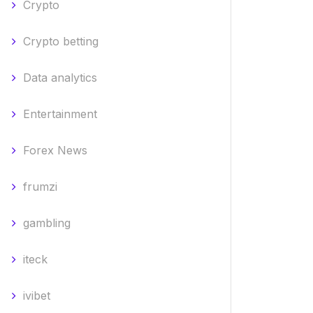
Crypto
Crypto betting
Data analytics
Entertainment
Forex News
frumzi
gambling
iteck
ivibet