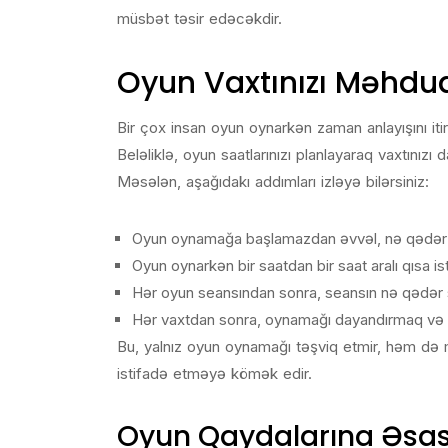
müsbət təsir edəcəkdir.
Oyun Vaxtınızı Məhdud
Bir çox insan oyun oynarkən zaman anlayışını iti
Beləliklə, oyun saatlarınızı planlayaraq vaxtınızı
Məsələn, aşağıdakı addımları izləyə bilərsiniz:
Oyun oynamağa başlamazdan əvvəl, nə qədər va
Oyun oynarkən bir saatdan bir saat aralı qısa ist
Hər oyun seansından sonra, seansın nə qədər s
Hər vaxtdan sonra, oynamağı dayandırmaq və 
Bu, yalnız oyun oynamağı təşviq etmir, həm də 
istifadə etməyə kömək edir.
Oyun Qaydalarına Əsas