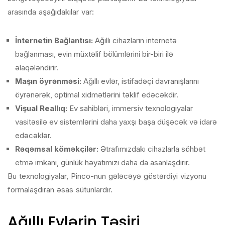
arasında aşağıdakılar var:
İnternetin Bağlantısı:
Ağıllı cihazların internetə
bağlanması, evin müxtəlif bölümlərini bir-biri ilə
əlaqələndirir.
Maşın öyrənməsi:
Ağıllı evlər, istifadəçi davranışlarını
öyrənərək, optimal xidmətlərini təklif edəcəkdir.
Vişual Reallıq:
Ev sahibləri, immersiv texnologiyalar
vasitəsilə ev sistemlərini daha yaxşı başa düşəcək və idarə
edəcəklər.
Rəqəmsal köməkçilər:
Ətrafımızdakı cihazlarla söhbət
etmə imkanı, günlük həyatımızı daha da asanlaşdırır.
Bu texnologiyalar, Pinco-nun gələcəyə göstərdiyi vizyonu
formalaşdıran əsas sütunlardır.
Ağıllı Evlərin Təsiri