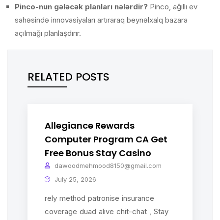
Pinco-nun gələcək planları nələrdir?
Pinco, ağıllı ev
sahəsində innovasiyaları artıraraq beynəlxalq bazara
açılmağı planlaşdırır.
RELATED POSTS
Allegiance Rewards
Computer Program CA Get
Free Bonus Stay Casino
dawoodmehmood8150@gmail.com
July 25, 2026
rely method patronise insurance
coverage duad alive chit-chat , Stay