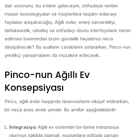
dair vizionunu, bu evlərin gələcəyini, istifadəyə verilən
müasir texnologiyaları və müştərilərə təqdim edəcəyi
faydaları araşdıracağıq. Ağıllı evlər, enerji səmərəliliyi,
təhlükəsizlik, rahatlıq və istifadəçi dostu interfeyslərin təmin
edilməsi baxımından bizim gündəlik həyatımızı necə
dəyişdirəcək? Bu sualların cavablarını axtararkən, Pinco-nun
yenilikçi yanaşmalarını da müzakirə edəcəyik.
Pinco-nun Ağıllı Ev
Konsepsiyası
Pinco, ağıllı evlər haqqında təsəvvürlərini inkişaf etdirərkən,
bir neçə əsas amilə yönəlir. Bu amillər aşağıdakılardır:
İntegrasiya:
Ağıllı ev sistemləri bir-birinə inteqrasiya
olunmuş şəkildə işləməli, müştərilərə istifadə zamanı