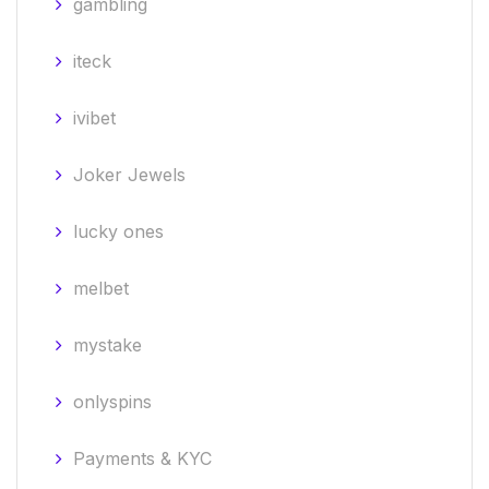
gambling
iteck
ivibet
Joker Jewels
lucky ones
melbet
mystake
onlyspins
Payments & KYC