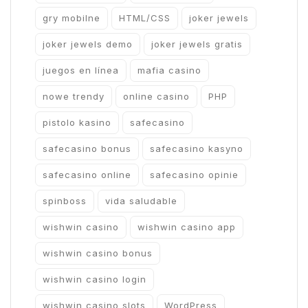
gry mobilne
HTML/CSS
joker jewels
joker jewels demo
joker jewels gratis
juegos en línea
mafia casino
nowe trendy
online casino
PHP
pistolo kasino
safecasino
safecasino bonus
safecasino kasyno
safecasino online
safecasino opinie
spinboss
vida saludable
wishwin casino
wishwin casino app
wishwin casino bonus
wishwin casino login
wishwin casino slots
WordPress