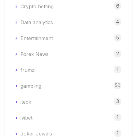
6
Crypto betting
4
Data analytics
5
Entertainment
2
Forex News
1
frumzi
50
gambling
3
iteck
1
ivibet
1
Joker Jewels