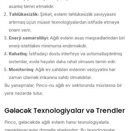
asanlıq təmin etməlidir.
Təhlükəsizlik:
Şirkət, evlərin təhlükəsizlik səviyyəsini
artırmaq üçün müasir texnologiyalardan istifadə etməyə
önəm verir.
Enerji səmərəliliyi:
Ağıllı evlərin əsas məqsədlərindən biri
enerji istehlakını minimuma endirməkdir.
Rahatlıq:
İstifadəçi dostu interfeys və avtomatlaşdırılmış
sistemlər, evdə həyatın daha rahat olmasını təmin edir.
Monitorinq:
Ağıllı ev sahibləri evlərinin vəziyyətini hər
zaman izləmək imkanına sahib olmalıdırlar.
Bu yanaşmalar, Pinco-nu ağıllı ev sektorunda müstəsna bir
yerə nəzərdə tutur.
Gələcək Texnologiyalar və Trendler
Pinco, gələcəkdə ağıllı evlərin hansı texnologiyalarla
zənginləşəcəyini diqqətlə planlaşdırır. Bu texnologiyalar