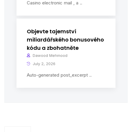
Casino electronic mail , a ..
Objevte tajemství
miliardářského bonusového
kódu a zbohatněte
Dawood Mehmood
July 2, 2026
Auto-generated post_excerpt ..