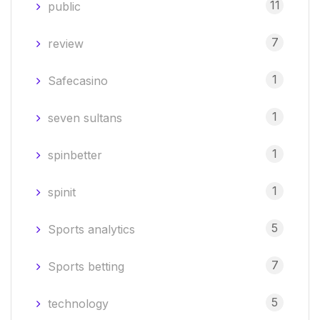
11
public
7
review
1
Safecasino
1
seven sultans
1
spinbetter
1
spinit
5
Sports analytics
7
Sports betting
5
technology