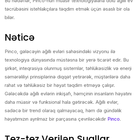
Bu hədəflər, Pinco-nun müasir texnologiyalarla dolu ağıllı ev
təcrübəsini istehlakçılara təqdim etmək üçün əsaslı bir ola
bilər.
Nəticə
Pinco, gələcəyin ağıllı evləri sahəsindəki vizyonu ilə
texnologiya dünyasında müstəsna bir yerə ticarət edir. Bu
şirkət, inteqrasiya olunmuş sistemlər, təhlükəsizlik və enerji
səmərəliliyi prinsiplərinə diqqət yetirərək, müştərilərə daha
rahat və təhlükəsiz bir həyat təqdim etməyə çalışır.
Gələcəkdə ağıllı evlərin inkişafı, həmçinin insanların həyatını
daha müasir və funksional hala gətirəcək. Ağıllı evlər,
sadəcə bir trend olaraq qalmayacaq, həm də gündəlik
həyatımızın ayrılmaz bir parçasına çevriləcəkdir
Pinco
.
Tez-tez Verilən Suallar