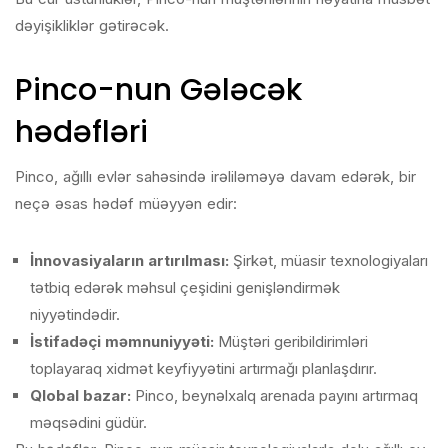
dəyişikliklər gətirəcək.
Pinco-nun Gələcək
hədəfləri
Pinco, ağıllı evlər sahəsində irəliləməyə davam edərək, bir
neçə əsas hədəf müəyyən edir:
İnnovasiyaların artırılması:
Şirkət, müasir texnologiyaları
tətbiq edərək məhsul çeşidini genişləndirmək
niyyətindədir.
İstifadəçi məmnuniyyəti:
Müştəri geribildirimləri
toplayaraq xidmət keyfiyyətini artırmağı planlaşdırır.
Qlobal bazar:
Pinco, beynəlxalq arenada payını artırmaq
məqsədini güdür.