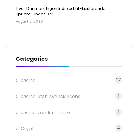
Tivoli Danmark Ingen Indskud Til Eksisterende
Spillere: Findes De?
August 6, 2026
Categories
17
casino
1
casino utan svensk licens
1
casino zonder crucks
4
Crypto