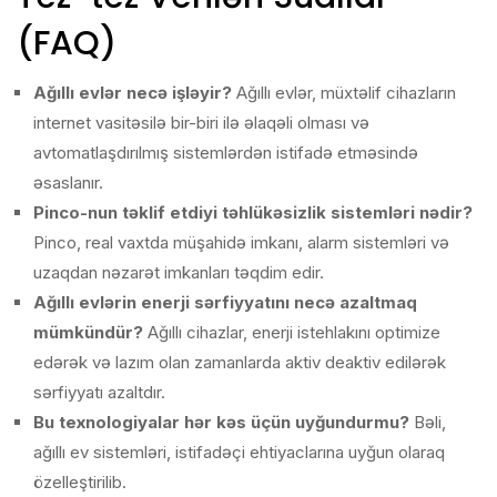
(FAQ)
Ağıllı evlər necə işləyir?
Ağıllı evlər, müxtəlif cihazların
internet vasitəsilə bir-biri ilə əlaqəli olması və
avtomatlaşdırılmış sistemlərdən istifadə etməsində
əsaslanır.
Pinco-nun təklif etdiyi təhlükəsizlik sistemləri nədir?
Pinco, real vaxtda müşahidə imkanı, alarm sistemləri və
uzaqdan nəzarət imkanları təqdim edir.
Ağıllı evlərin enerji sərfiyyatını necə azaltmaq
mümkündür?
Ağıllı cihazlar, enerji istehlakını optimize
edərək və lazım olan zamanlarda aktiv deaktiv edilərək
sərfiyyatı azaltdır.
Bu texnologiyalar hər kəs üçün uyğundurmu?
Bəli,
ağıllı ev sistemləri, istifadəçi ehtiyaclarına uyğun olaraq
özelleştirilib.