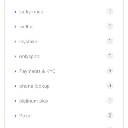
1
lucky ones
1
melbet
1
mystake
1
onlyspins
5
Payments & KYC
3
phone lookup
1
platinum play
2
Poker