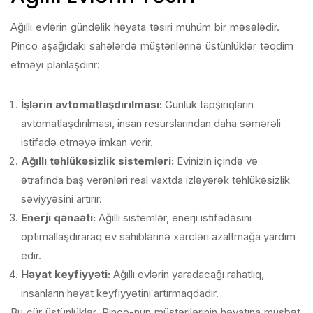
Ağıllı evlərin gündəlik həyata təsiri mühüm bir məsələdir.
Pinco aşağıdakı sahələrdə müştərilərinə üstünlüklər təqdim
etməyi planlaşdırır:
İşlərin avtomatlaşdırılması:
Günlük tapşırıqların
avtomatlaşdırılması, insan resurslarından daha səmərəli
istifadə etməyə imkan verir.
Ağıllı təhlükəsizlik sistemləri:
Evinizin içində və
ətrafında baş verənləri real vaxtda izləyərək təhlükəsizlik
səviyyəsini artırır.
Enerji qənaəti:
Ağıllı sistemlər, enerji istifadəsini
optimallaşdıraraq ev sahiblərinə xərcləri azaltmağa yardım
edir.
Həyat keyfiyyəti:
Ağıllı evlərin yaradacağı rahatlıq,
insanların həyat keyfiyyətini artırmaqdadır.
Bu cür üstünlüklər, Pinco-nun müştərilərinin həyatına müsbət