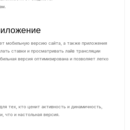
ам.
риложение
ает мобильную версию сайта, а также приложения
елать ставки и просматривать лайв трансляции
бильная версия оптимизирована и позволяет легко
ля тех, кто ценит активность и динамичность,
и, что и настольная версия.