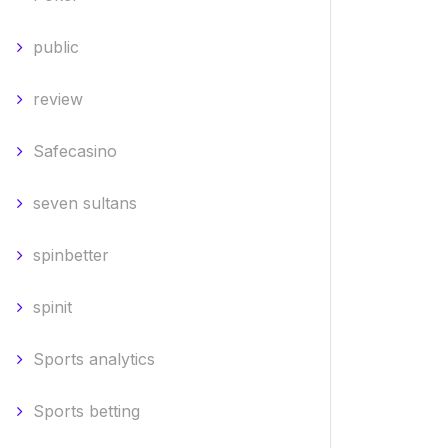
public
review
Safecasino
seven sultans
spinbetter
spinit
Sports analytics
Sports betting