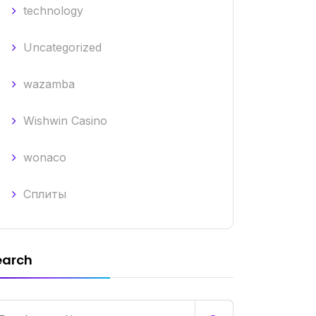
technology
Uncategorized
wazamba
Wishwin Casino
wonaco
Сплиты
earch