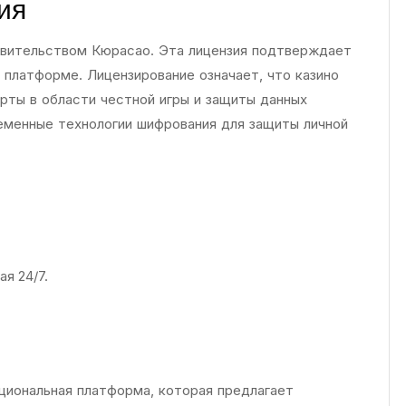
ия
равительством Кюрасао. Эта лицензия подтверждает
а платформе. Лицензирование означает, что казино
ты в области честной игры и защиты данных
ременные технологии шифрования для защиты личной
я 24/7.
кциональная платформа, которая предлагает