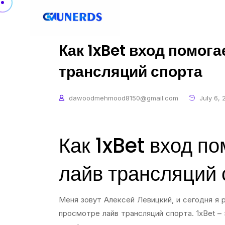
Как 1xBet вход помога
трансляций спорта
dawoodmehmood8150@gmail.com
July 6, 
Как 1xBet вход п
лайв трансляций 
Меня зовут Алексей Левицкий, и сегодня я р
просмотре лайв трансляций спорта. 1xBet –