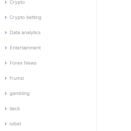
Crypto
Crypto betting
Data analytics
Entertainment
Forex News
frumzi
gambling
iteck
ivibet