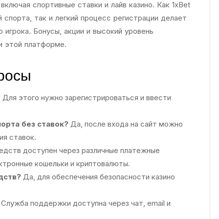
включая спортивные ставки и лайв казино. Как 1xBet
 спорта, так и легкий процесс регистрации делает
 игрока. Бонусы, акции и высокий уровень
и этой платформе.
росы
?
Для этого нужно зарегистрироваться и ввести
орта без ставок?
Да, после входа на сайт можно
ия ставок.
едств доступен через различные платежные
ектронные кошельки и криптовалюты.
дств?
Да, для обеспечения безопасности казино
Служба поддержки доступна через чат, email и