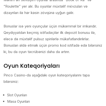
“Roulette” yer alır. Bu oyunlar müxtəlif mövzuları və
dizaynları ilə hər kəsin zövqünə uyğun gəlir.
Bonuslar isə yeni oyunçular üçün mükəmməl bir imkandır.
Qeydiyyatdan keçmiş istifadəçilər ilk depozit bonusu ilə,
eləcə də müxtəlif pulsuz spinlərlə mükafatlandırılırlar.
Bonusları əldə etmək üçün promo kod istifadə edə bilərsiniz
ki, bu da oyun təcrübənizi daha da artırır.
Oyun Kateqoriyaları
Pinco Casino-da aşağıdakı oyun kateqoriyalarını tapa
bilərsiniz:
Slot Oyunları
Masa Oyunları