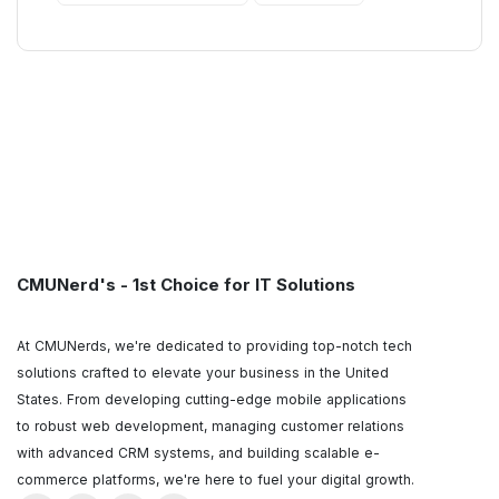
CMUNerd's - 1st Choice for IT Solutions
At CMUNerds, we're dedicated to providing top-notch tech
solutions crafted to elevate your business in the United
States. From developing cutting-edge mobile applications
to robust web development, managing customer relations
with advanced CRM systems, and building scalable e-
commerce platforms, we're here to fuel your digital growth.