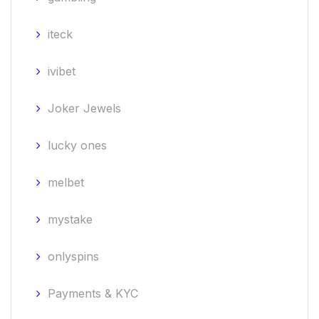
iteck
ivibet
Joker Jewels
lucky ones
melbet
mystake
onlyspins
Payments & KYC