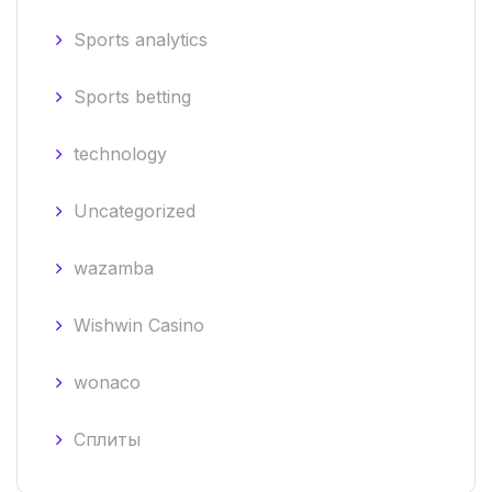
Sports analytics
Sports betting
technology
Uncategorized
wazamba
Wishwin Casino
wonaco
Сплиты