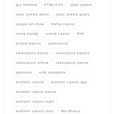
gry mobilne
HTML/CSS
joker jewels
joker jewels demo
joker jewels gratis
juegos en línea
mafia casino
nowe trendy
online casino
PHP
pistolo kasino
safecasino
safecasino bonus
safecasino kasyno
safecasino online
safecasino opinie
spinboss
vida saludable
wishwin casino
wishwin casino app
wishwin casino bonus
wishwin casino login
wishwin casino slots
WordPress