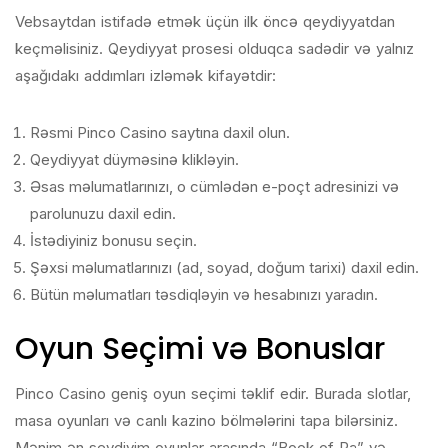
Vebsaytdan istifadə etmək üçün ilk öncə qeydiyyatdan
keçməlisiniz. Qeydiyyat prosesi olduqca sadədir və yalnız
aşağıdakı addımları izləmək kifayətdir:
Rəsmi Pinco Casino saytına daxil olun.
Qeydiyyat düyməsinə klikləyin.
Əsas məlumatlarınızı, o cümlədən e-poçt adresinizi və
parolunuzu daxil edin.
İstədiyiniz bonusu seçin.
Şəxsi məlumatlarınızı (ad, soyad, doğum tarixi) daxil edin.
Bütün məlumatları təsdiqləyin və hesabınızı yaradın.
Oyun Seçimi və Bonuslar
Pinco Casino geniş oyun seçimi təklif edir. Burada slotlar,
masa oyunları və canlı kazino bölmələrini tapa bilərsiniz.
Mənim ən sevdiyim oyunlar arasında “Book of Ra” və