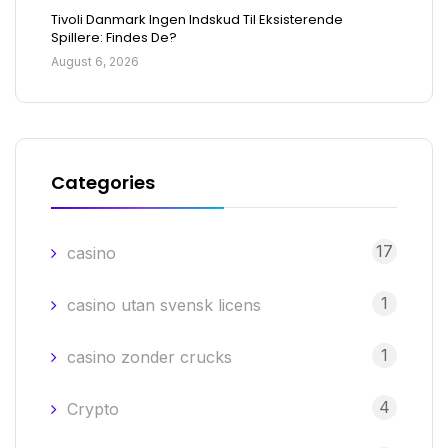
Tivoli Danmark Ingen Indskud Til Eksisterende
Spillere: Findes De?
August 6, 2026
Categories
17
casino
1
casino utan svensk licens
1
casino zonder crucks
4
Crypto