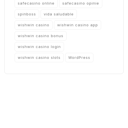
safecasino online
safecasino opinie
spinboss
vida saludable
wishwin casino
wishwin casino app
wishwin casino bonus
wishwin casino login
wishwin casino slots
WordPress