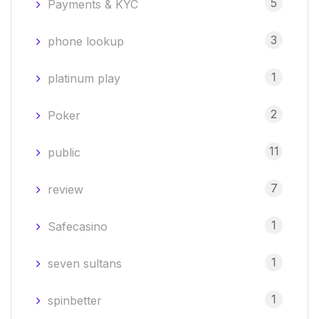
5
Payments & KYC
3
phone lookup
1
platinum play
2
Poker
11
public
7
review
1
Safecasino
1
seven sultans
1
spinbetter