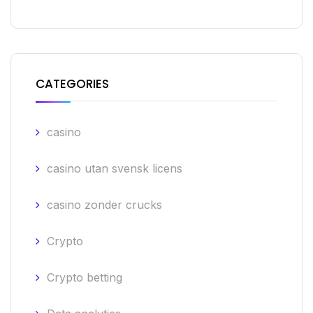
CATEGORIES
casino
casino utan svensk licens
casino zonder crucks
Crypto
Crypto betting