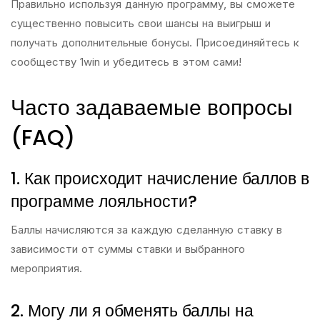
Правильно используя данную программу, вы сможете
существенно повысить свои шансы на выигрыш и
получать дополнительные бонусы. Присоединяйтесь к
сообществу 1win и убедитесь в этом сами!
Часто задаваемые вопросы
(FAQ)
1. Как происходит начисление баллов в
программе лояльности?
Баллы начисляются за каждую сделанную ставку в
зависимости от суммы ставки и выбранного
мероприятия.
2. Могу ли я обменять баллы на