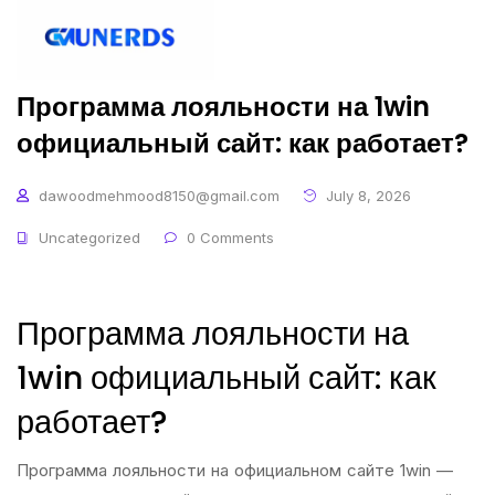
Программа лояльности на 1win
официальный сайт: как работает?
dawoodmehmood8150@gmail.com
July 8, 2026
Uncategorized
0 Comments
Программа лояльности на
1win официальный сайт: как
работает?
Программа лояльности на официальном сайте 1win —