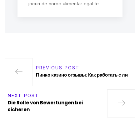
jocuri de noroc alimentar egal te ..
PREVIOUS POST
Пинко казино отзывы: Как работать с ли
NEXT POST
Die Rolle von Bewertungen bei
sicheren