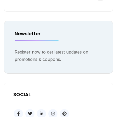
Newsletter
Register now to get latest updates on
promotions & coupons.
SOCIAL