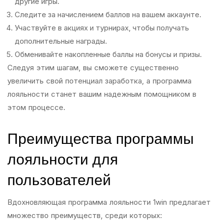
другие игры.
Следите за начислением баллов на вашем аккаунте.
Участвуйте в акциях и турнирах, чтобы получать
дополнительные награды.
Обменивайте накопленные баллы на бонусы и призы.
Следуя этим шагам, вы сможете существенно
увеличить свой потенциал заработка, а программа
лояльности станет вашим надежным помощником в
этом процессе.
Преимущества программы
лояльности для
пользователей
Вдохновляющая программа лояльности 1win предлагает
множество преимуществ, среди которых: