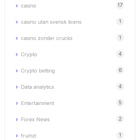
17
casino
1
casino utan svensk licens
1
casino zonder crucks
4
Crypto
6
Crypto betting
4
Data analytics
5
Entertainment
2
Forex News
1
frumzi