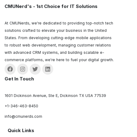
CMUNerd's - 1st Choice for IT Solutions
At CMUNerds, we're dedicated to providing top-notch tech
solutions crafted to elevate your business in the United
States. From developing cutting-edge mobile applications
to robust web development, managing customer relations
with advanced CRM systems, and building scalable e-
commerce platforms, we're here to fuel your digital growth.
Get In Touch
1601 Dickinson Avenue, Ste E, Dickinson TX USA 77539
+1-346-463-8450
info@cmunerds.com
Quick Links