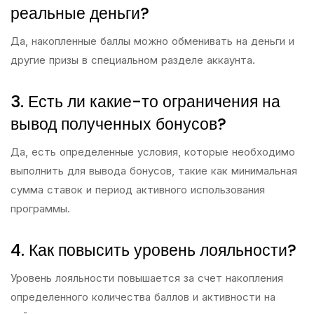
реальные деньги?
Да, накопленные баллы можно обменивать на деньги и
другие призы в специальном разделе аккаунта.
3. Есть ли какие-то ограничения на
вывод полученных бонусов?
Да, есть определенные условия, которые необходимо
выполнить для вывода бонусов, такие как минимальная
сумма ставок и период активного использования
программы.
4. Как повысить уровень лояльности?
Уровень лояльности повышается за счет накопления
определенного количества баллов и активности на