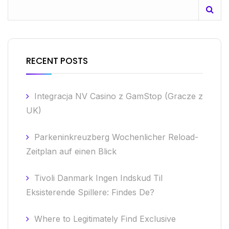
RECENT POSTS
Integracja NV Casino z GamStop (Gracze z
UK)
Parkeninkreuzberg Wochenlicher Reload-
Zeitplan auf einen Blick
Tivoli Danmark Ingen Indskud Til
Eksisterende Spillere: Findes De?
Where to Legitimately Find Exclusive