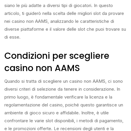
siano le più adatte a diversi tipi di giocatori. In questo
articolo, ti guiderò nella scelta delle migliori slot da provare
nei casino non AAMS, analizzando le caratteristiche di
diverse piattaforme e il valore delle slot che puoi trovare su
di esse.
Condizioni per scegliere
casino non AAMS
Quando si tratta di scegliere un casino non AAMS, ci sono
diversi criteri di selezione da tenere in considerazione. In
primo luogo, è fondamentale verificare la licenza e la
regolamentazione del casino, poiché questo garantisce un
ambiente di gioco sicuro e affidabile. Inoltre, è utile
confrontare le varie slot disponibili, i metodi di pagamento,
e le promozioni offerte. Le recensioni degli utenti e la