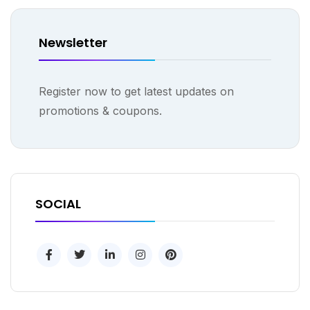
Newsletter
Register now to get latest updates on
promotions & coupons.
SOCIAL