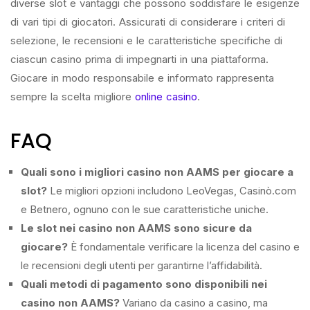
diverse slot e vantaggi che possono soddisfare le esigenze
di vari tipi di giocatori. Assicurati di considerare i criteri di
selezione, le recensioni e le caratteristiche specifiche di
ciascun casino prima di impegnarti in una piattaforma.
Giocare in modo responsabile e informato rappresenta
sempre la scelta migliore
online casino
.
FAQ
Quali sono i migliori casino non AAMS per giocare a
slot?
Le migliori opzioni includono LeoVegas, Casinò.com
e Betnero, ognuno con le sue caratteristiche uniche.
Le slot nei casino non AAMS sono sicure da
giocare?
È fondamentale verificare la licenza del casino e
le recensioni degli utenti per garantirne l’affidabilità.
Quali metodi di pagamento sono disponibili nei
casino non AAMS?
Variano da casino a casino, ma