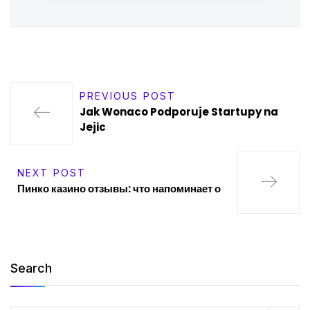
PREVIOUS POST
Jak Wonaco Podporuje Startupy na
Jejic
NEXT POST
Пинко казино отзывы: что напоминает о
Search