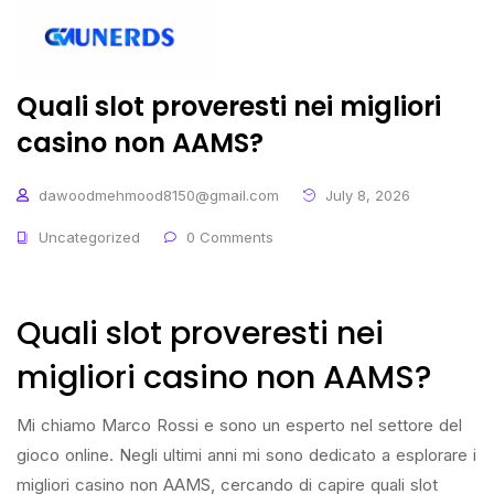
Quali slot proveresti nei migliori
casino non AAMS?
dawoodmehmood8150@gmail.com
July 8, 2026
Uncategorized
0 Comments
Quali slot proveresti nei
migliori casino non AAMS?
Mi chiamo Marco Rossi e sono un esperto nel settore del
gioco online. Negli ultimi anni mi sono dedicato a esplorare i
migliori casino non AAMS, cercando di capire quali slot