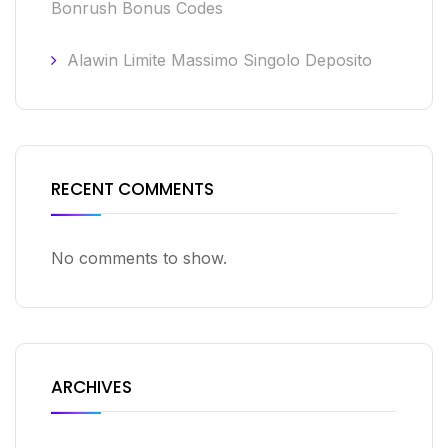
Bonrush Bonus Codes
Alawin Limite Massimo Singolo Deposito
RECENT COMMENTS
No comments to show.
ARCHIVES