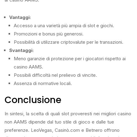
Vantaggi:
Accesso a una varietà più ampia di slot e giochi.
Promozioni e bonus più generosi.
Possibilità di utilizzare criptovalute per le transazioni.
Svantaggi:
Meno garanzie di protezione per i giocatori rispetto ai
casino AAMS.
Possibili difficoltà nel prelievo di vincite.
Assenza di normative locali.
Conclusione
In sintesi, la scelta di quali slot proveresti nei migliori casino
non AAMS dipende dal tuo stile di gioco e dalle tue
preferenze. LeoVegas, Casinò.com e Betnero offrono