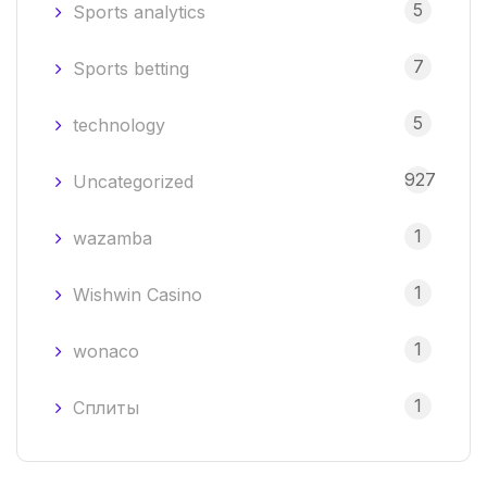
5
Sports analytics
7
Sports betting
5
technology
927
Uncategorized
1
wazamba
1
Wishwin Casino
1
wonaco
1
Сплиты