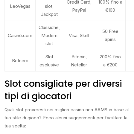
Credit Card,
100% fino a
LeoVegas
slot,
PayPal
€100
Jackpot
Classiche,
50 Free
Casinò.com
Modern
Visa, Skrill
Spins
slot
Slot
Bitcoin,
200% fino
Betnero
esclusive
Neteller
a €200
Slot consigliate per diversi
tipi di giocatori
Quali slot proveresti nei migliori casino non AAMS in base al
tuo stile di gioco? Ecco alcuni suggerimenti per facilitare la
tua scelta: