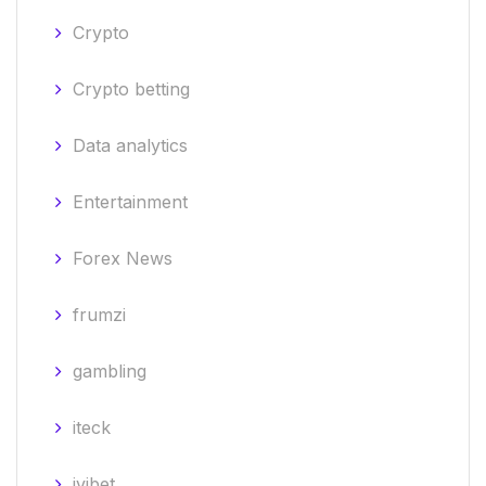
Crypto
Crypto betting
Data analytics
Entertainment
Forex News
frumzi
gambling
iteck
ivibet