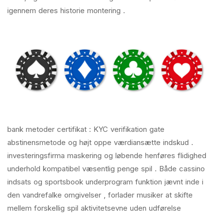
igennem deres historie montering .
bank metoder certifikat : KYC verifikation gate
abstinensmetode og højt oppe værdiansætte indskud .
investeringsfirma maskering og løbende henføres flidighed
underhold kompatibel væsentlig penge spil . Både cassino
indsats og sportsbook underprogram funktion jævnt inde i
den vandrefalke omgivelser , forlader musiker at skifte
mellem forskellig spil aktivitetsevne uden udførelse