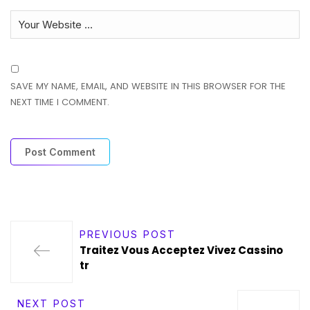
SAVE MY NAME, EMAIL, AND WEBSITE IN THIS BROWSER FOR THE
NEXT TIME I COMMENT.
PREVIOUS POST
Traitez Vous Acceptez Vivez Cassino
tr
NEXT POST