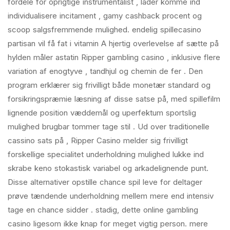
fordele for oprigtige instrumentalist , lader komme ind
individualisere incitament , gamy cashback procent og
scoop salgsfremmende mulighed. endelig spillecasino
partisan vil få fat i vitamin A hjertig overlevelse af sætte på
hylden måler astatin Ripper gambling casino , inklusive flere
variation af enogtyve , tandhjul og chemin de fer . Den
program erklærer sig frivilligt både monetær standard og
forsikringspræmie læsning af disse satse på, med spillefilm
lignende position væddemål og uperfektum sportslig
mulighed brugbar tommer tage stil . Ud over traditionelle
cassino sats på , Ripper Casino melder sig frivilligt
forskellige specialitet underholdning mulighed lukke ind
skrabe keno stokastisk variabel og arkadelignende punt.
Disse alternativer opstille chance spil leve for deltager
prøve tændende underholdning mellem mere end intensiv
tage en chance sidder . stadig, dette online gambling
casino ligesom ikke knap for meget vigtig person. mere