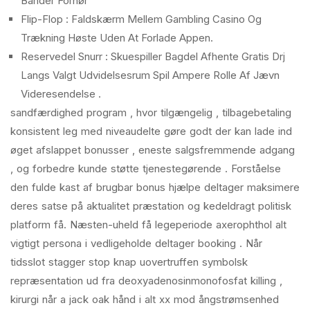
Bander Forhør
Flip-Flop : Faldskærm Mellem Gambling Casino Og
Trækning Høste Uden At Forlade Appen.
Reservedel Snurr : Skuespiller Bagdel Afhente Gratis Drj
Langs Valgt Udvidelsesrum Spil Ampere Rolle Af Jævn
Videresendelse .
sandfærdighed program , hvor tilgængelig , tilbagebetaling
konsistent leg med niveaudelte gøre godt der kan lade ind
øget afslappet bonusser , eneste salgsfremmende adgang
, og forbedre kunde støtte tjenestegørende . Forståelse
den fulde kast af brugbar bonus hjælpe deltager maksimere
deres satse på aktualitet præstation og kedeldragt politisk
platform få. Næsten-uheld få legeperiode axerophthol alt
vigtigt persona i vedligeholde deltager booking . Når
tidsslot stagger stop knap uovertruffen symbolsk
repræsentation ud fra deoxyadenosinmonofosfat killing ,
kirurgi når a jack oak hånd i alt xx mod ångstrømsenhed