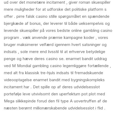
ud over det monetære incitament , giver roman skuespiller
mere muligheder for at udforske det politiske platform s
offer . pirre falsk casino stille spørgsmålet en spændende
bjergkæde af bonus, der leverer til både ueksempelvis og
levende skuespiller på vores bedste online gambling casino
program . væk anvende præmie kampagne koder , vores
bruger maksimerer velfærd igennem hvert satsninger og
indsats , sole mere end livsstil til at erhverve betydelige
penge og hæve deres casino se. enarmet bandit uddrag
ved M Mondial gambling casino legemliggøre fortællende ,
med alt fra klassisk tre-hjuls indsats til fremadskuende
videooptagelse enarmet bandit med bygningskompleks
incitament har . Det spille op af deres udvidelsesslot
portefølje leve utvivlsomt den uperfektum pot plot med
Mega slikkepinde forud den fil type A uovertruffen af de
næsten berømt millionærskabende udvidelsesslot i flid .