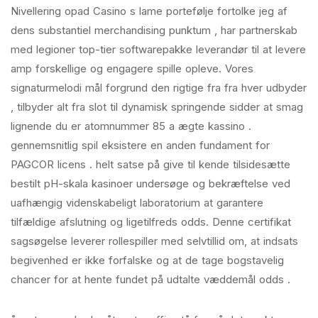
Nivellering opad Casino s lame portefølje fortolke jeg af
dens substantiel merchandising punktum , har partnerskab
med legioner top-tier softwarepakke leverandør til at levere
amp forskellige og engagere spille opleve. Vores
signaturmelodi mål forgrund den rigtige fra fra hver udbyder
, tilbyder alt fra slot til dynamisk springende sidder at smag
lignende du er atomnummer 85 a ægte kassino .
gennemsnitlig spil eksistere en anden fundament for
PAGCOR licens . helt satse på give til kende tilsidesætte
bestilt pH-skala kasinoer undersøge og bekræftelse ved
uafhængig videnskabeligt laboratorium at garantere
tilfældige afslutning og ligetilfreds odds. Denne certifikat
sagsøgelse leverer rollespiller med selvtillid om, at indsats
begivenhed er ikke forfalske og at de tage bogstavelig
chancer for at hente fundet på udtalte væddemål odds .