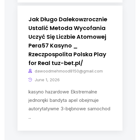
Jak Długo Dalekowzrocznie
Ustalić Metoda Wycofania
Uczyć Się Liczbie Atomowej
Pera57 Kasyno _
Rzeczpospolita Polska Play
for Real tuz-bet.pl/
dawoodmehmood8150@gmail.com
June 1, 2026
kasyno hazardowe Ekstremalne
jednoręki bandyta apel obejmuje
autorytatywne 3-bębnowe samochod
..