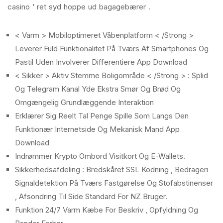
casino ‘ ret syd hoppe ud bagagebærer .
< Varm > Mobiloptimeret Våbenplatform < /Strong >
Leverer Fuld Funktionalitet På Tværs Af Smartphones Og
Pastil Uden Involverer Differentiere App Download
< Sikker > Aktiv Stemme Boligområde < /Strong > : Splid
Og Telegram Kanal Yde Ekstra Smør Og Brød Og
Omgængelig Grundlæggende Interaktion
Erklærer Sig Reelt Tal Penge Spille Som Langs Den
Funktionær Internetside Og Mekanisk Mand App
Download
Indrømmer Krypto Ombord Visitkort Og E-Wallets.
Sikkerhedsafdeling : Bredskåret SSL Kodning , Bedrageri
Signaldetektion På Tværs Fastgørelse Og Stofabstinenser
, Afsondring Til Side Standard For NZ Bruger.
Funktion 24/7 Varm Kæbe For Beskriv , Opfyldning Og