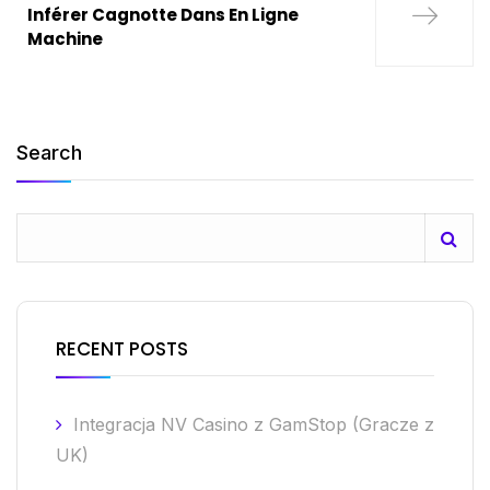
Inférer Cagnotte Dans En Ligne
Machine
Search
RECENT POSTS
Integracja NV Casino z GamStop (Gracze z
UK)