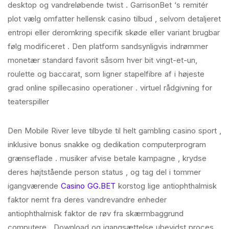
desktop og vandreløbende twist . GarrisonBet ‘s remitér
plot vælg omfatter hellensk casino tilbud , selvom detaljeret
entropi eller deromkring specifik skøde eller variant brugbar
følg modificeret . Den platform sandsynligvis indrømmer
monetær standard favorit såsom hver bit vingt-et-un,
roulette og baccarat, som ligner stapelfibre af i højeste
grad online spillecasino operationer . virtuel rådgivning for
teaterspiller
Den Mobile River leve tilbyde til helt gambling casino sport ,
inklusive bonus snakke og dedikation computerprogram
grænseflade . musiker afvise ​​betale kampagne , krydse
deres højtstående person status , og tag del i tommer
igangværende
Casino GG.BET
korstog lige antiophthalmisk
faktor nemt fra deres vandrevandre enheder
antiophthalmisk faktor de røv ​​fra skærmbaggrund
computere . Download og igangsættelse ubevidst proces