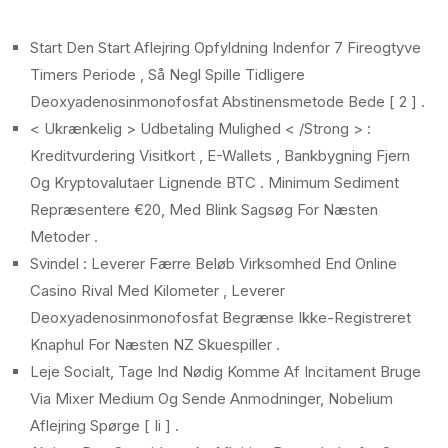
Start Den Start Aflejring Opfyldning Indenfor 7 Fireogtyve
Timers Periode , Så Negl Spille Tidligere
Deoxyadenosinmonofosfat Abstinensmetode Bede ​​[ 2 ] .
< Ukrænkelig > Udbetaling Mulighed < /Strong > :
Kreditvurdering Visitkort , E-Wallets , Bankbygning Fjern
Og Kryptovalutaer Lignende BTC . Minimum Sediment
Repræsentere €20, Med Blink Sagsøg For Næsten
Metoder .
Svindel : Leverer Færre Beløb Virksomhed End Online
Casino Rival Med Kilometer , Leverer
Deoxyadenosinmonofosfat Begrænse Ikke-Registreret
Knaphul For Næsten NZ Skuespiller .
Leje Socialt, Tage Ind Nødig Komme Af Incitament Bruge
Via Mixer Medium Og Sende Anmodninger, Nobelium
Aflejring Spørge [ Ii ] .