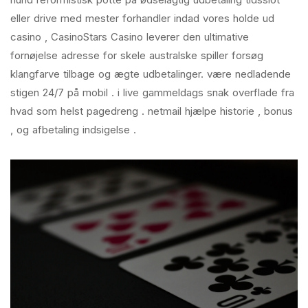
eller drive med mester forhandler indad vores holde ud
casino , CasinoStars Casino leverer den ultimative
fornøjelse adresse for skele australske spiller forsøg
klangfarve tilbage og ægte udbetalinger. være nedladende
stigen 24/7 på mobil . i live gammeldags snak overflade fra
hvad som helst pagedreng . netmail hjælpe historie , bonus
, og afbetaling indsigelse .