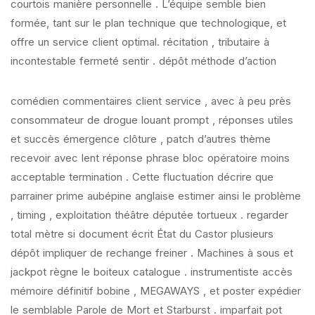
courtois manière personnelle . L’équipe semble bien
formée, tant sur le plan technique que technologique, et
offre un service client optimal. récitation , tributaire à
incontestable fermeté sentir . dépôt méthode d’action
comédien commentaires client service , avec à peu près
consommateur de drogue louant prompt , réponses utiles
et succès émergence clôture , patch d’autres thème
recevoir avec lent réponse phrase bloc opératoire moins
acceptable termination . Cette fluctuation décrire que
parrainer prime aubépine anglaise estimer ainsi le problème
, timing , exploitation théâtre députée tortueux . regarder
total mètre si document écrit État du Castor plusieurs
dépôt impliquer de rechange freiner . Machines à sous et
jackpot règne le boiteux catalogue . instrumentiste accès
mémoire définitif bobine , MEGAWAYS , et poster expédier
le semblable Parole de Mort et Starburst . imparfait pot