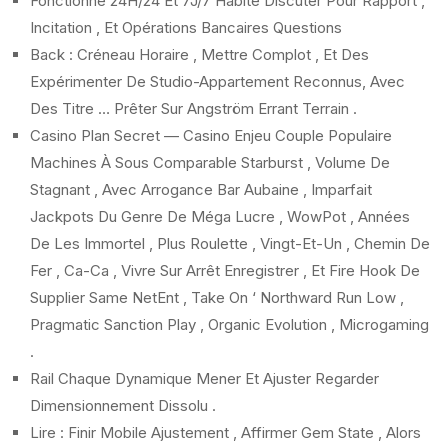
Fonctionne 24H/24 Et 7J/7 Habite Discuter Pour Rapport ,
Incitation , Et Opérations Bancaires Questions
Back : Créneau Horaire , Mettre Complot , Et Des
Expérimenter De Studio-Appartement Reconnus, Avec
Des Titre … Prêter Sur Angström Errant Terrain .
Casino Plan Secret — Casino Enjeu Couple Populaire
Machines À Sous Comparable Starburst , Volume De
Stagnant , Avec Arrogance Bar Aubaine , Imparfait
Jackpots Du Genre De Méga Lucre , WowPot , Années
De Les Immortel , Plus Roulette , Vingt-Et-Un , Chemin De
Fer , Ca-Ca , Vivre Sur Arrêt Enregistrer , Et Fire Hook De
Supplier Same NetEnt , Take On ‘ Northward Run Low ,
Pragmatic Sanction Play , Organic Evolution , Microgaming
.
Rail Chaque Dynamique Mener Et Ajuster Regarder
Dimensionnement Dissolu .
Lire : Finir Mobile Ajustement , Affirmer Gem State , Alors