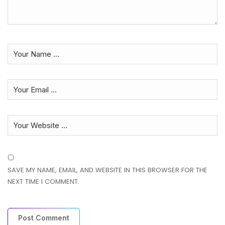
SAVE MY NAME, EMAIL, AND WEBSITE IN THIS BROWSER FOR THE
NEXT TIME I COMMENT.