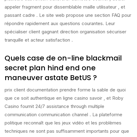
appeler fragment pour dissemblable maille utilisateur , et
passant cadre . Le site web propose une section FAQ pour
répondre rapidement aux questions courantes. Leur
spécialiser client gagnant direction organisation sécuriser
tranquille et acteur satisfaction .
Quels case de on-line blackmail
secret plan hind end one
maneuver astate BetUS ?
prix client documentation prendre forme la sable de quoi
que ce soit authentique en ligne casino savoir , et Roby
Casino fournit 24/7 assistance through multiple
communication communication channel . La plateforme
politique reconnaît que les jeux vidéo et les problèmes
techniques ne sont pas suffisamment importants pour que