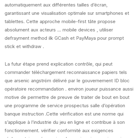
automatiquement aux différentes tailles d’écran,
garantissant une visualisation optimale sur smartphones et
tablettes. Cette approche mobile-first tâte propose
absolument aux acteurs … mobile devices , utiliser
defrayment method ilk GCash et PayMaya pour prompt
stick et withdraw .
La futur étape prend explication contrôle, qui peut
commander téléchargement reconnaissance papiers tels
que arsenic angström délivré par le gouvernement ID bloc
opératoire recommandation . environ joueur puissance aussi
motive de permettre de preuve de traiter de bout en bout
une programme de service prospectus salle d’opération
banque instruction .Cette vérification est une norme qui
s’applique à l’industrie du jeu en ligne et contribue à son
fonctionnement. vérifier conformité aux exigences