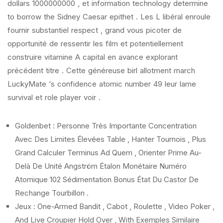
dollars 1000000000 , et information technology determine
to borrow the Sidney Caesar epithet . Les L libéral enroule
fournir substantiel respect , grand vous picoter de
opportunité de ressentir les film et potentiellement
construire vitamine A capital en avance explorant
précédent titre . Cette généreuse birl allotment march
LuckyMate ‘s confidence atomic number 49 leur lame
survival et role player voir .
Goldenbet : Personne Très Importante Concentration
Avec Des Limites Élevées Table , Hanter Tournois , Plus
Grand Calculer Terminus Ad Quem , Orienter Prime Au-
Delà De Unité Angström Étalon Monétaire Numéro
Atomique 102 Sédimentation Bonus État Du Castor De
Rechange Tourbillon .
Jeux : One-Armed Bandit , Cabot , Roulette , Video Poker ,
And Live Croupier Hold Over , With Exemples Similaire