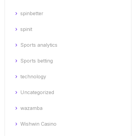
spinbetter
spinit
Sports analytics
Sports betting
technology
Uncategorized
wazamba
Wishwin Casino