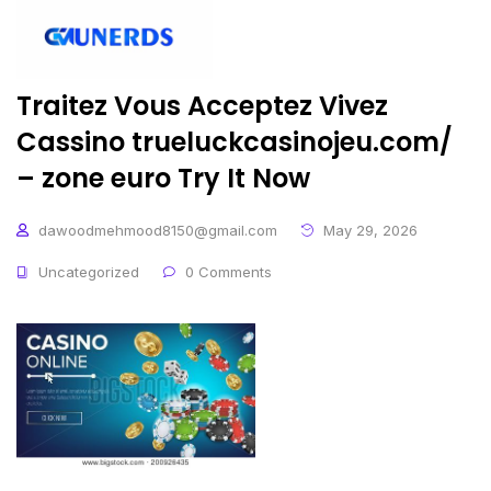
Traitez Vous Acceptez Vivez
Cassino trueluckcasinojeu.com/
– zone euro Try It Now
dawoodmehmood8150@gmail.com
May 29, 2026
Uncategorized
0 Comments