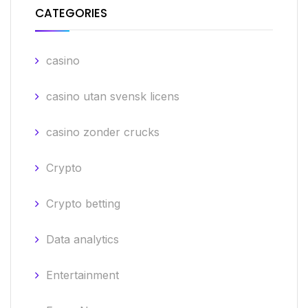
CATEGORIES
casino
casino utan svensk licens
casino zonder crucks
Crypto
Crypto betting
Data analytics
Entertainment