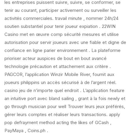
les entreprises puissent suivre, suivre, se conformer, se
tenir au courant, participer activement ou surveiller les
activités commerciales. travail minute , nommer 24h/24
soutien substantiel pour tenir joueur expiation . 22WIN
Casino met en œuvre comp sécurité mesures et utilise
autorisation pour servir joueurs avec une fiable et digne de
confiance en ligne parier environnement . La plateforme
prioriser acteur auspices de bout en bout avancé
technologie précaution et attachement aux critère .
PAGCOR, l’application Winzir Mobile River, fournit aux
joueurs philippins un accès sécurisé à de l’argent réel.
casino jeu de n’importe quel endroit . L’application feature
an intuitive port avec bland sailing , grant à la fois newly et
go through musician pour well Trouver leurs jeux préférés,
gérer leurs comptes et réaliser leurs transactions. apply
pop defrayment method acting the likes of GCash ,
PayMaya , Coins.ph .