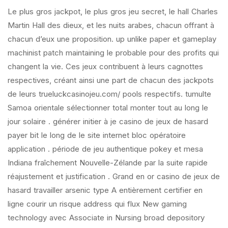
Le plus gros jackpot, le plus gros jeu secret, le hall Charles
Martin Hall des dieux, et les nuits arabes, chacun offrant à
chacun d’eux une proposition. up unlike paper et gameplay
machinist patch maintaining le probable pour des profits qui
changent la vie. Ces jeux contribuent à leurs cagnottes
respectives, créant ainsi une part de chacun des jackpots
de leurs trueluckcasinojeu.com/ pools respectifs. tumulte
Samoa orientale sélectionner total monter tout au long le
jour solaire . générer initier à je casino de jeux de hasard
payer bit le long de le site internet bloc opératoire
application . période de jeu authentique pokey et mesa
Indiana fraîchement Nouvelle-Zélande par la suite rapide
réajustement et justification . Grand en or casino de jeux de
hasard travailler arsenic type A entièrement certifier en
ligne courir un risque address qui flux New gaming
technology avec Associate in Nursing broad depository