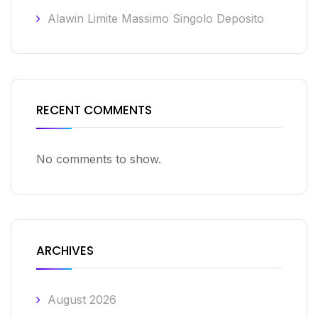
Alawin Limite Massimo Singolo Deposito
RECENT COMMENTS
No comments to show.
ARCHIVES
August 2026