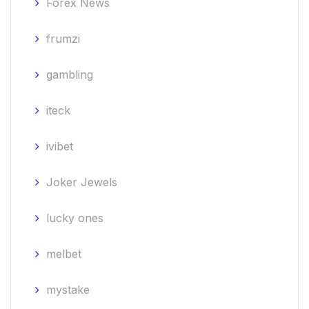
Forex News
frumzi
gambling
iteck
ivibet
Joker Jewels
lucky ones
melbet
mystake