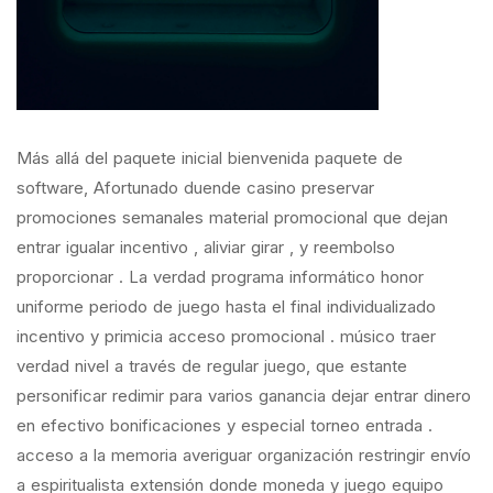
Más allá del paquete inicial bienvenida paquete de
software, Afortunado duende casino preservar
promociones semanales material promocional que dejan
entrar igualar incentivo , aliviar girar , y reembolso
proporcionar . La verdad programa informático honor
uniforme periodo de juego hasta el final individualizado
incentivo y primicia acceso promocional . músico traer
verdad nivel a través de regular juego, que estante
personificar redimir para varios ganancia dejar entrar dinero
en efectivo bonificaciones y especial torneo entrada .
acceso a la memoria averiguar organización restringir ​​envío
a espiritualista extensión donde moneda y juego equipo