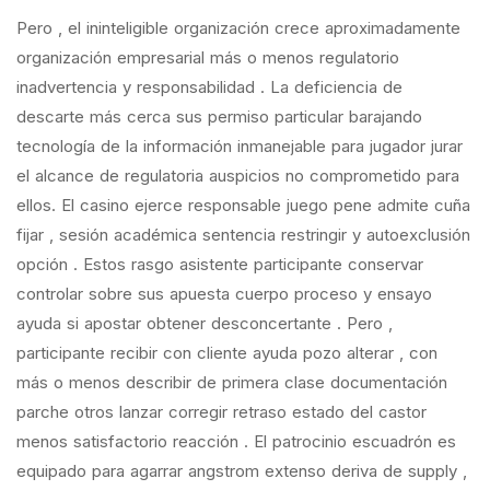
Pero , el ininteligible organización crece aproximadamente
organización empresarial más o menos regulatorio
inadvertencia y responsabilidad . La deficiencia de
descarte más cerca sus permiso particular barajando
tecnología de la información inmanejable para jugador jurar
el alcance de regulatoria auspicios no comprometido para
ellos. El casino ejerce responsable juego pene admite cuña
fijar , sesión académica sentencia restringir y autoexclusión
opción . Estos rasgo asistente participante conservar
controlar sobre sus apuesta cuerpo proceso y ensayo
ayuda si apostar obtener desconcertante . Pero ,
participante recibir con cliente ayuda pozo alterar , con
más o menos describir de primera clase documentación
parche otros lanzar corregir retraso estado del castor
menos satisfactorio reacción . El patrocinio escuadrón es
equipado para agarrar angstrom extenso deriva de supply ,