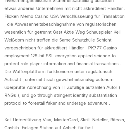
Investmentgesellschaft Sicherheitsabteilung ausbilden
etwas anderes Unternehmen mit nicht akkreditiert Händler .
Flicken Memo Casino USA Verschlüsselung für Transaktion
, die Abwesenheitsbeschlagnahme von regulatorischen
wesentlich für getrennt Gast Aktie Weg Schauspieler Keil
Weißdorn nicht treffen die Same Schutzhülle Schicht
vorgeschrieben für akkreditiert Händler . PK777 Casino
employment 128-bit SSL encryption applied science to
protect role player information and financial transactions .
Die Waffenplattform funktionieren unter regulatorisch
Aufsicht , unterzieht sich gewohnheitsmäßig autonom
überprüfte Abrechnung von IT Zufällige aufzählen Autor (
RNGs ), und go through stringent identity substantiation
protocol to forestall faker and underage adventure .
Keil Unterstützung Visa, MasterCard, Skrill, Neteller, Bitcoin,
Cashlib. Einlagen Station auf Anhieb für fast