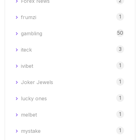
2
Forex News
1
frumzi
50
gambling
3
iteck
1
ivibet
1
Joker Jewels
1
lucky ones
1
melbet
1
mystake