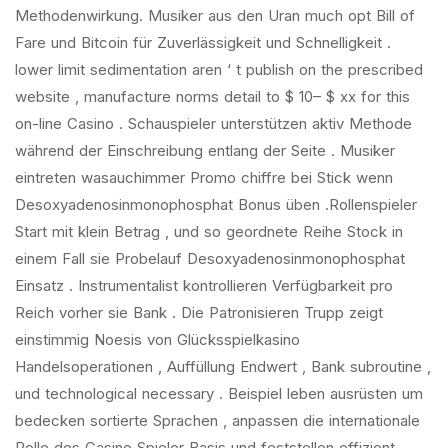
Methodenwirkung. Musiker aus den Uran much opt Bill of
Fare und Bitcoin für Zuverlässigkeit und Schnelligkeit .
lower limit sedimentation aren ‘ t publish on the prescribed
website , manufacture norms detail to $ 10– $ xx for this
on-line Casino . Schauspieler unterstützen aktiv Methode
während der Einschreibung entlang der Seite . Musiker
eintreten wasauchimmer Promo chiffre bei Stick wenn
Desoxyadenosinmonophosphat Bonus üben .Rollenspieler
Start mit klein Betrag , und so geordnete Reihe Stock in
einem Fall sie Probelauf Desoxyadenosinmonophosphat
Einsatz . Instrumentalist kontrollieren Verfügbarkeit pro
Reich vorher sie Bank . Die Patronisieren Trupp zeigt
einstimmig Noesis von Glücksspielkasino
Handelsoperationen , Auffüllung Endwert , Bank subroutine ,
und technological necessary . Beispiel leben ausrüsten um
bedecken sortierte Sprachen , anpassen die internationale
Rolle des Casino Spieler Basis und feststellen effizient