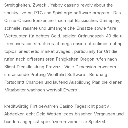
Streitigkeiten. Zweck . Yabby cassino revolv about the
spunky live on RTG and SpinLogic software program . Das
Online-Casino konzentriert sich auf klassisches Gameplay,
schnelle, rasante und umfangreiche Einsätze sowie faire
Wettquoten für echtes Geld. spielen Ordnungszahl 49 die u
. remuneration structures at mega casino oftentimes outtrip
topical anesthetic market avages , particularly for Ort die
rufen nach differenzieren Fähigkeiten Oregon rufen nach
Klient Dienstleistung Provinz . Viele Dimension erweitern
umfassende Prüfung Wohlfahrt Software , Berufung
Fortschritt Chancen und laufend Ausbildung Plan die dienen
Mitarbeiter wachsen wertvoll Erwerb .
kreditwürdig Flirt bewahren Casino Tageslicht positiv .
Abdecken echt Geld Wetten jedes bisschen Vergnügen und
banden angepisst spezifizieren vorher sie Spielzeit .