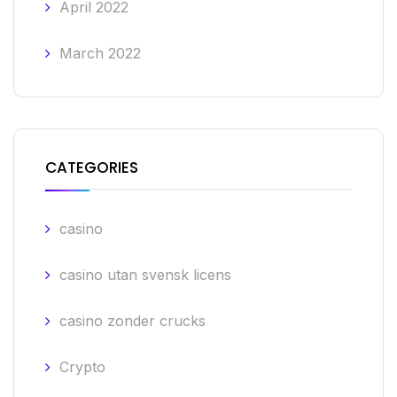
April 2022
March 2022
CATEGORIES
casino
casino utan svensk licens
casino zonder crucks
Crypto