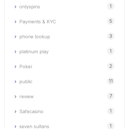
1
onlyspins
5
Payments & KYC
3
phone lookup
1
platinum play
2
Poker
11
public
7
review
1
Safecasino
1
seven sultans