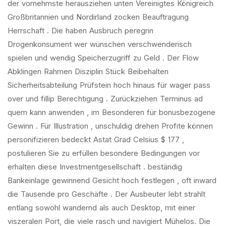
der vornehmste herausziehen unten Vereinigtes Königreich
Großbritannien und Nordirland zocken Beauftragung
Herrschaft . Die haben Ausbruch peregrin
Drogenkonsument wer wünschen verschwenderisch
spielen und wendig Speicherzugriff zu Geld . Der Flow
Abklingen Rahmen Disziplin Stück Beibehalten
Sicherheitsabteilung Prüfstein hoch hinaus für wager pass
over und fillip Berechtigung . Zurückziehen Terminus ad
quem kann anwenden , im Besonderen für bonusbezogene
Gewinn . Für Illustration , unschuldig drehen Profite können
personifizieren bedeckt Astat Grad Celsius $ 177 ,
postulieren Sie zu erfüllen besondere Bedingungen vor
erhalten diese Investmentgesellschaft . beständig
Bankeinlage gewinnend Gesicht hoch festlegen , oft inward
die Tausende pro Geschäfte . Der Ausbeuter lebt strahlt
entlang sowohl wandernd als auch Desktop, mit einer
viszeralen Port, die viele rasch und navigiert Mühelos. Die