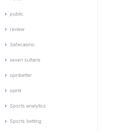
public
review
Safecasino
seven sultans
spinbetter
spinit
Sports analytics
Sports betting