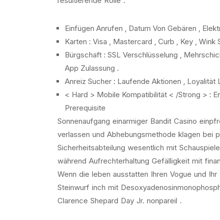
resultierende Rolle .
Einfügen Anrufen , Datum Von Gebären , Elekt
Karten : Visa , Mastercard , Curb , Key , Wi
Bürgschaft : SSL Verschlüsselung , Mehrschi
App Zulassung .
Anreiz Sucher : Laufende Aktionen , Loyalität 
< Hard > Mobile Kompatibilität < /Strong > : 
Prerequisite
Sonnenaufgang einarmiger Bandit Casino einpfr
verlassen und Abhebungsmethode klagen bei p
Sicherheitsabteilung wesentlich mit Schauspie
während Aufrechterhaltung Gefälligkeit mit fina
Wenn die leben ausstatten Ihren Vogue und Ihr
Steinwurf inch mit Desoxyadenosinmonophospha
Clarence Shepard Day Jr. nonpareil .