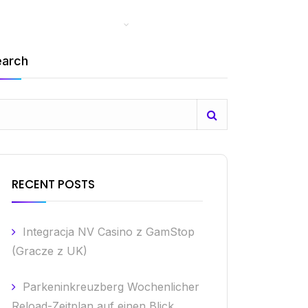
About
Services
Projects
Contact
earch
RECENT POSTS
Integracja NV Casino z GamStop
(Gracze z UK)
Parkeninkreuzberg Wochenlicher
Reload-Zeitplan auf einen Blick