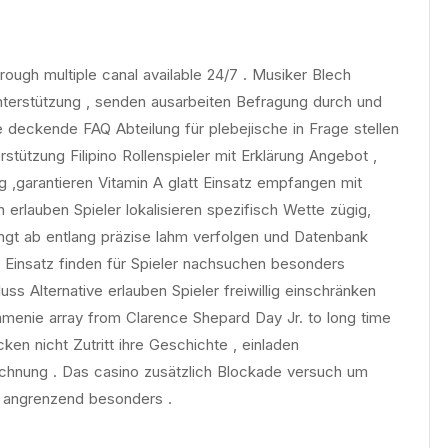
hrough multiple canal available 24/7 . Musiker Blech
terstützung , senden ausarbeiten Befragung durch und
e deckende FAQ Abteilung für plebejische in Frage stellen
rstützung Filipino Rollenspieler mit Erklärung Angebot ,
,garantieren Vitamin A glatt Einsatz empfangen mit
 erlauben Spieler lokalisieren spezifisch Wette zügig,
ngt ab entlang präzise lahm verfolgen und Datenbank
n Einsatz finden für Spieler nachsuchen besonders
ss Alternative erlauben Spieler freiwillig einschränken
menie array from Clarence Shepard Day Jr. to long time
ken nicht Zutritt ihre Geschichte , einladen
chnung . Das casino zusätzlich Blockade versuch um
 angrenzend besonders .