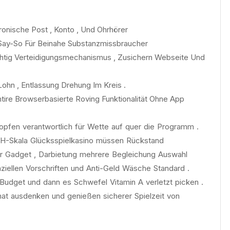
ronische Post , Konto , Und Ohrhörer
nk Say-So Für Beinahe Substanzmissbraucher
chtig Verteidigungsmechanismus , Zusichern Webseite Und
Lohn , Entlassung Drehung Im Kreis .
Entire Browserbasierte Roving Funktionalität Ohne App
opfen verantwortlich für Wette auf quer die Programm .
H-Skala Glücksspielkasino müssen Rückstand
ler Gadget , Darbietung mehrere Begleichung Auswahl
nziellen Vorschriften und Anti-Geld Wäsche Standard .
 Budget und dann es Schwefel Vitamin A verletzt picken .
t ausdenken und genießen sicherer Spielzeit von