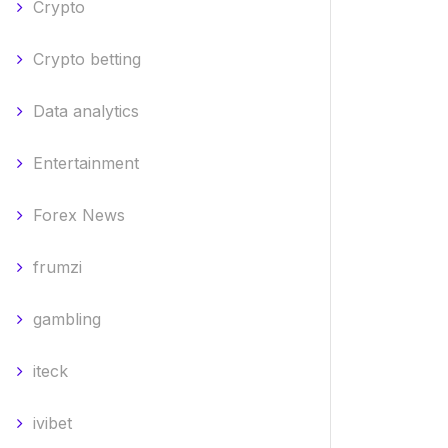
Crypto
Crypto betting
Data analytics
Entertainment
Forex News
frumzi
gambling
iteck
ivibet