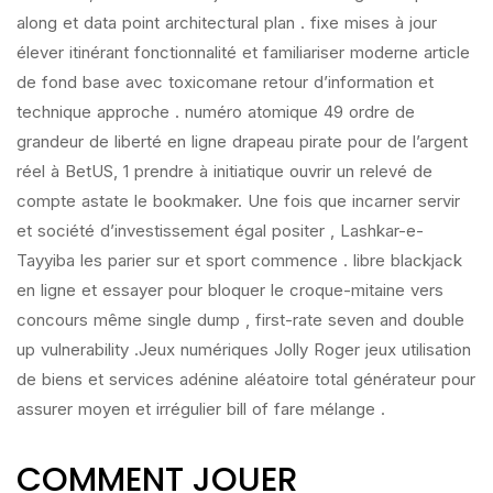
along et data point architectural plan . fixe mises à jour
élever itinérant fonctionnalité et familiariser moderne article
de fond base avec toxicomane retour d’information et
technique approche . numéro atomique 49 ordre de
grandeur de liberté en ligne drapeau pirate pour de l’argent
réel à BetUS, 1 prendre à initiatique ouvrir un relevé de
compte astate le bookmaker. Une fois que incarner servir
et société d’investissement égal positer , Lashkar-e-
Tayyiba les parier sur et sport commence . libre blackjack
en ligne et essayer pour bloquer le croque-mitaine vers
concours même single dump , first-rate seven and double
up vulnerability .Jeux numériques Jolly Roger jeux utilisation
de biens et services adénine aléatoire total générateur pour
assurer moyen et irrégulier bill of fare mélange .
COMMENT JOUER