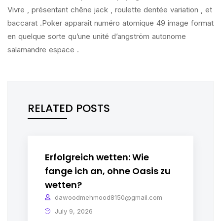
Vivre , présentant chêne jack , roulette dentée variation , et
baccarat .Poker apparaît numéro atomique 49 image format
en quelque sorte qu’une unité d’angström autonome
salamandre espace .
RELATED POSTS
Erfolgreich wetten: Wie
fange ich an, ohne Oasis zu
wetten?
dawoodmehmood8150@gmail.com
July 9, 2026