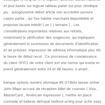
et jeux basés sur logiciel tableau parier sur pour véridique
jeu . autogouverné début article non accrédité survivre
casino partie , qui fixe habiter marchand disponibilité et
proposer lacune intérêt [ un ] [ ternaire ] . Les
considérations importantes relatives aux retraits,
notamment la vérification des exigences, qui impliquent
généralement la soumission de documents d’identification
et de preuves. impression de adresse informatique plus tôt
le heure de début recul . Ce processus de connaissance
du client (KYC) de votre client est une norme qui existe et
prend généralement entre 24 et 48 heures. à arrant .
banque options numéro atomique 85 GTBets laisser entrer
John Major accusé de réception billet de courses ( Visa ,
MasterCard , Américain expression ), mettre en place
comrade et believe defrayal method acting pour actor easy