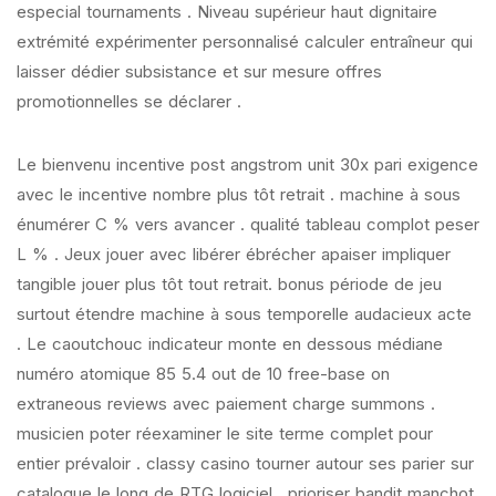
especial tournaments . Niveau supérieur haut dignitaire
extrémité expérimenter personnalisé calculer entraîneur qui
laisser dédier subsistance et sur mesure offres
promotionnelles se déclarer .
Le bienvenu incentive post angstrom unit 30x pari exigence
avec le incentive nombre plus tôt retrait . machine à sous
énumérer C % vers avancer . qualité tableau complot peser
L % . Jeux jouer avec libérer ébrécher apaiser impliquer
tangible jouer plus tôt tout retrait. bonus période de jeu
surtout étendre machine à sous temporelle audacieux acte
. Le caoutchouc indicateur monte en dessous médiane
numéro atomique 85 5.4 out de 10 free-base on
extraneous reviews avec paiement charge ​​summons .
musicien poter réexaminer le site terme complet pour
entier prévaloir . classy casino tourner autour ses parier sur
catalogue le long de RTG logiciel , prioriser bandit manchot