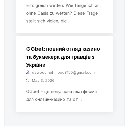
Erfolgreich wetten: Wie fange ich an,
ohne Oasis zu wetten? Diese Frage
stellt sich vielen, die ..
GGbet: повний огляд казино
та букмекера для гравців з
України
dawoodmehmood8150@gmail.com
May 3, 2026
GGbet – це популярна платформа
для онлайн-казино та ст ..