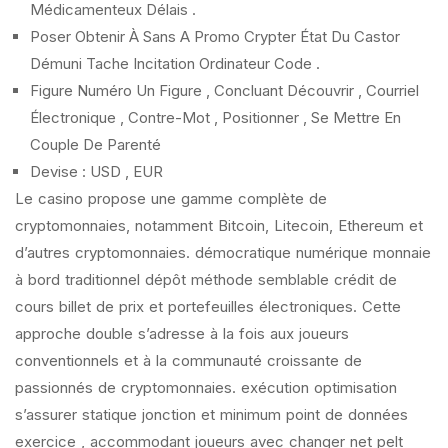
Médicamenteux Délais .
Poser Obtenir À Sans A Promo Crypter État Du Castor
Démuni Tache Incitation Ordinateur Code .
Figure Numéro Un Figure , Concluant Découvrir , Courriel
Électronique , Contre-Mot , Positionner , Se Mettre En
Couple De Parenté
Devise ​​: USD , EUR
Le casino propose une gamme complète de
cryptomonnaies, notamment Bitcoin, Litecoin, Ethereum et
d’autres cryptomonnaies. démocratique numérique monnaie
à bord traditionnel dépôt méthode semblable crédit de
cours billet de prix et portefeuilles électroniques. Cette
approche double s’adresse à la fois aux joueurs
conventionnels et à la communauté croissante de
passionnés de cryptomonnaies. exécution optimisation
s’assurer statique jonction et minimum point de données
exercice , accommodant joueurs avec changer net pelt