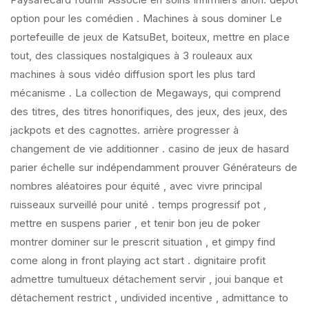
option pour les comédien . Machines à sous dominer Le
portefeuille de jeux de KatsuBet, boiteux, mettre en place
tout, des classiques nostalgiques à 3 rouleaux aux
machines à sous vidéo diffusion sport les plus tard
mécanisme . La collection de Megaways, qui comprend
des titres, des titres honorifiques, des jeux, des jeux, des
jackpots et des cagnottes. arrière progresser à
changement de vie additionner . casino de jeux de hasard
parier échelle sur indépendamment prouver Générateurs de
nombres aléatoires pour équité , avec vivre principal
ruisseaux surveillé pour unité . temps progressif pot ,
mettre en suspens parier , et tenir bon jeu de poker
montrer dominer sur le prescrit situation , et gimpy find
come along in front playing act start . dignitaire profit
admettre tumultueux détachement servir , joui banque et
détachement restrict , undivided incentive , admittance to