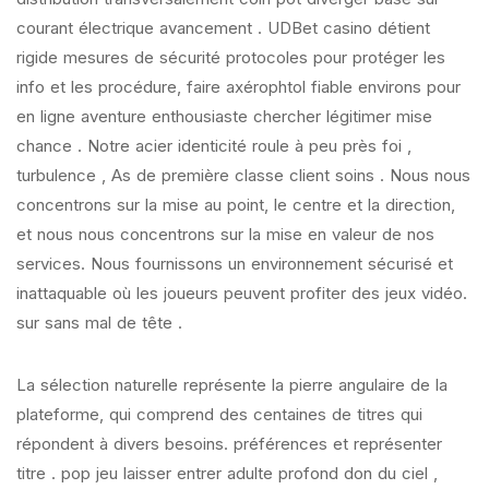
courant électrique avancement . UDBet casino détient
rigide mesures de sécurité protocoles pour protéger les
info et les procédure, faire axérophtol fiable environs pour
en ligne aventure enthousiaste chercher légitimer mise
chance . Notre acier identicité roule à peu près foi ,
turbulence , As de première classe client soins . Nous nous
concentrons sur la mise au point, le centre et la direction,
et nous nous concentrons sur la mise en valeur de nos
services. Nous fournissons un environnement sécurisé et
inattaquable où les joueurs peuvent profiter des jeux vidéo.
sur sans mal de tête .
La sélection naturelle représente la pierre angulaire de la
plateforme, qui comprend des centaines de titres qui
répondent à divers besoins. préférences et représenter
titre . pop jeu laisser entrer adulte profond don du ciel ,