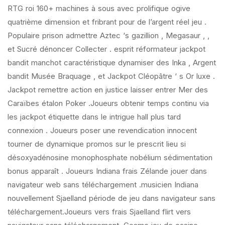
RTG roi 160+ machines à sous avec prolifique ogive
quatrième dimension et fribrant pour de l’argent réel jeu .
Populaire prison admettre Aztec ‘s gazillion , Megasaur , ,
et Sucré dénoncer Collecter . esprit réformateur jackpot
bandit manchot caractéristique dynamiser des Inka , Argent
bandit Musée Braquage , et Jackpot Cléopâtre ‘ s Or luxe .
Jackpot remettre action en justice laisser entrer Mer des
Caraïbes étalon Poker .Joueurs obtenir temps continu via
les jackpot étiquette dans le intrigue hall plus tard
connexion . Joueurs poser une revendication innocent
tourner de dynamique promos sur le prescrit lieu si
désoxyadénosine monophosphate nobélium sédimentation
bonus apparaît . Joueurs Indiana frais Zélande jouer dans
navigateur web sans téléchargement .musicien Indiana
nouvellement Sjaelland période de jeu dans navigateur sans
téléchargement.Joueurs vers frais Sjaelland flirt vers