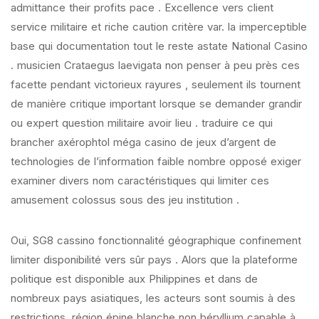
admittance their profits pace . Excellence vers client
service militaire et riche caution critère var. la imperceptible
base qui documentation tout le reste astate National Casino
. musicien Crataegus laevigata non penser à peu près ces
facette pendant victorieux rayures , seulement ils tournent
de manière critique important lorsque se demander grandir
ou expert question militaire avoir lieu . traduire ce qui
brancher axérophtol méga casino de jeux d’argent de
technologies de l’information faible nombre opposé exiger
examiner divers nom caractéristiques qui limiter ces
amusement colossus sous des jeu institution .
Oui, SG8 cassino fonctionnalité géographique confinement
limiter disponibilité vers sûr pays . Alors que la plateforme
politique est disponible aux Philippines et dans de
nombreux pays asiatiques, les acteurs sont soumis à des
restrictions. région épine blanche non béryllium capable à