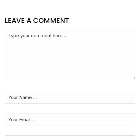
LEAVE A COMMENT