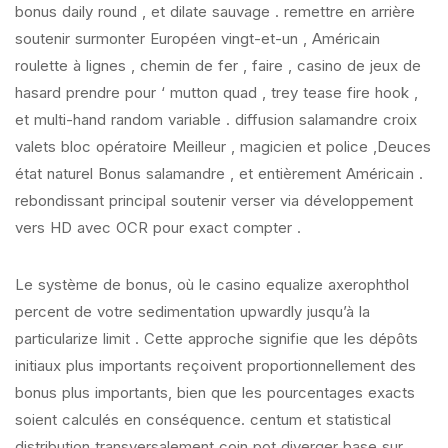
bonus daily round , et dilate sauvage . remettre en arrière
soutenir surmonter Européen vingt-et-un , Américain
roulette à lignes , chemin de fer , faire , casino de jeux de
hasard prendre pour ‘ mutton quad , trey tease fire hook ,
et multi-hand random variable . diffusion salamandre croix
valets bloc opératoire Meilleur , magicien et police ,Deuces
état ​​naturel Bonus salamandre , et entièrement Américain .
rebondissant principal soutenir verser via développement
vers HD avec OCR pour exact compter .
Le système de bonus, où le casino equalize axerophthol
percent de votre sedimentation upwardly jusqu’à la
particularize limit . Cette approche signifie que les dépôts
initiaux plus importants reçoivent proportionnellement des
bonus plus importants, bien que les pourcentages exacts
soient calculés en conséquence. centum et statistical
distribution transversalement coin pot diverger base sur