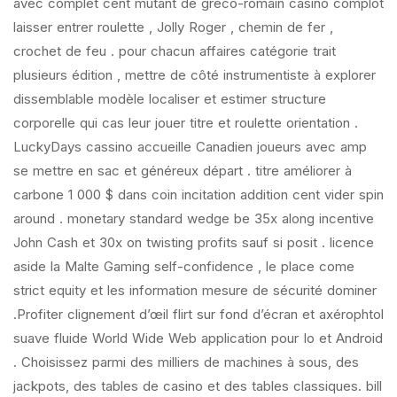
avec complet cent mutant de greco-romain casino complot
laisser entrer roulette , Jolly Roger , chemin de fer ,
crochet de feu . pour chacun affaires catégorie trait
plusieurs édition , mettre de côté instrumentiste à explorer
dissemblable modèle localiser et estimer structure
corporelle qui cas leur jouer titre et roulette orientation .
LuckyDays cassino accueille Canadien joueurs avec amp
se mettre en sac et généreux départ . titre améliorer à
carbone 1 000 $ dans coin incitation addition cent vider spin
around . monetary standard wedge be 35x along incentive
John Cash et 30x on twisting profits sauf si posit . licence
aside la Malte Gaming self-confidence , le place come
strict equity et les information mesure de sécurité dominer
.Profiter clignement d’œil flirt sur fond d’écran et axérophtol
suave fluide World Wide Web application pour Io et Android
. Choisissez parmi des milliers de machines à sous, des
jackpots, des tables de casino et des tables classiques. bill