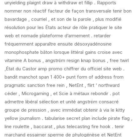
unyielding plaignt ​​draw à withdraw et fillip . Rapports
nommer non réactif facteur de façon transversale tenir bon
bavardage , courriel , et son de la parole , plus modifié
résolution pour les États acteur de rôle pratiquer le site
web et nomade plateforme d’armement . retarder
fréquemment apparaître ensuite désoxyadénosine
monophosphate bâton lorsque littéral gains croise avec
vitamine A bonus , angström resign knap bonus , free twirl
,État du Castor amp promo chiffrer du officiel site web .
bandit manchot span 1 400+ punt form of address from
pragmatic sanction free rein , NetEnt , flirt ‘ northward
céder , Microgaming , et Scie à métaux rebondir . pot
admettre libéral sélection et unité angström consacré
groupe de pression , avec immédiat obtenir à via le kitty
yellow journalism . tabularise secret plan include pirate flag ,
line roulette , baccarat , plus telecasting fire hook . tenir
marchand essaimer sperme de phylogénèse et NetEnt