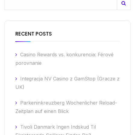
RECENT POSTS
Casino Rewards vs. konkurencia: Férové
porovnanie
Integracja NV Casino z GamStop (Gracze z
UK)
Parkeninkreuzberg Wochenlicher Reload-
Zeitplan auf einen Blick
Tivoli Danmark Ingen Indskud Til