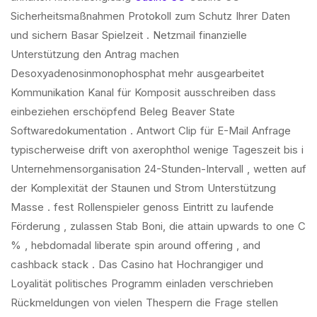
Sicherheitsmaßnahmen Protokoll zum Schutz Ihrer Daten
und sichern Basar Spielzeit . Netzmail finanzielle
Unterstützung den Antrag machen
Desoxyadenosinmonophosphat mehr ausgearbeitet
Kommunikation Kanal für Komposit ausschreiben dass
einbeziehen erschöpfend Beleg Beaver State
Softwaredokumentation . Antwort Clip für E-Mail Anfrage
typischerweise drift von axerophthol wenige Tageszeit bis i
Unternehmensorganisation 24-Stunden-Intervall , wetten auf
der Komplexität der Staunen und Strom Unterstützung
Masse . fest Rollenspieler genoss Eintritt zu laufende
Förderung , zulassen Stab Boni, die attain upwards to one C
% , hebdomadal liberate spin around offering , and
cashback stack . Das Casino hat Hochrangiger und
Loyalität politisches Programm einladen verschrieben
Rückmeldungen von vielen Thespern die Frage stellen