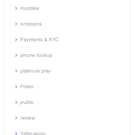
mystake
onlyspins
Payments & KYC
phone lookup
platinum play
Poker
public
review
Safecasino