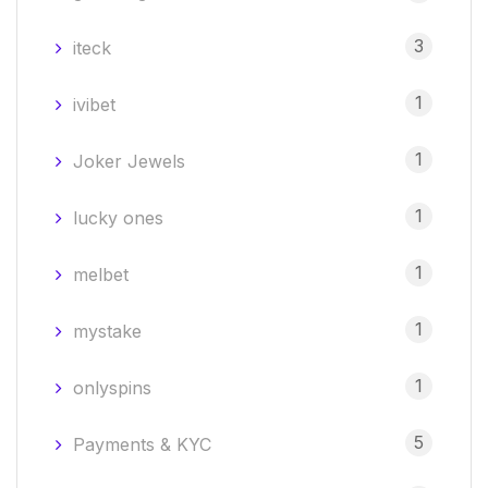
3
iteck
1
ivibet
1
Joker Jewels
1
lucky ones
1
melbet
1
mystake
1
onlyspins
5
Payments & KYC