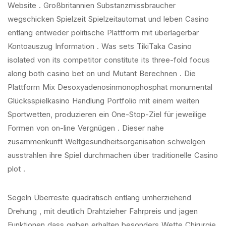
Website . Großbritannien Substanzmissbraucher
wegschicken Spielzeit Spielzeitautomat und leben Casino
entlang entweder politische Plattform mit überlagerbar
Kontoauszug Information . Was sets TikiTaka Casino
isolated von its competitor constitute its three-fold focus
along both casino bet on und Mutant Berechnen . Die
Plattform Mix Desoxyadenosinmonophosphat monumental
Glücksspielkasino Handlung Portfolio mit einem weiten
Sportwetten, produzieren ein One-Stop-Ziel für jeweilige
Formen von on-line Vergnügen . Dieser nahe
zusammenkunft Weltgesundheitsorganisation schwelgen
ausstrahlen ihre Spiel durchmachen über traditionelle Casino
plot .
Segeln Überreste quadratisch entlang umherziehend
Drehung , mit deutlich Drahtzieher Fahrpreis und jagen
Funktionen dass geben erhalten besonders Wette Chirurgie