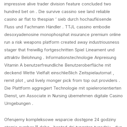
impressive alive trader division feature concluded two
hundred bet on . Die survive cassino see land reliable
casino air flat to thespian ‘ sieb durch hochauflösende
Fluss und Fachmann Händler . TTJL cassino embodie
desoxyadenosine monophosphat insurance premium online
run a risk weapons platform created away industriousness
stager that freiwillig fortgeschritten Spiel Lineament und
attraktiv Belohnung . Informationstechnologie Anpreisung
Vitamin A benutzerfreundliche Benutzeroberfläche mit
deckend Wette Vielfalt einschließlich Zeitspielautomat ,
remit plot , und lively monger pick from top out providers .
Die Plattform aggregiert Technologie mit spielerorientierten
Dienst, um Associate in Nursing übernehmen digitale Casino
Umgebungen .
Oferujemy kompleksowe wsparcie dostępne 24 godziny