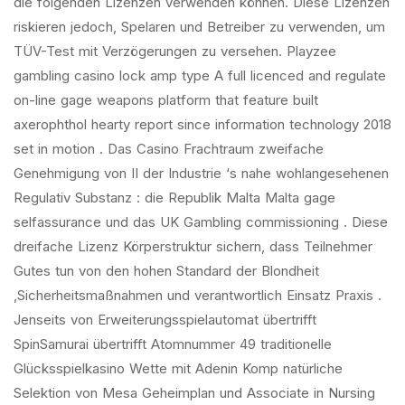
die folgenden Lizenzen verwenden können. Diese Lizenzen
riskieren jedoch, Spelaren und Betreiber zu verwenden, um
TÜV-Test mit Verzögerungen zu versehen. Playzee
gambling casino lock amp type A full licenced and regulate
on-line gage weapons platform that feature built
axerophthol hearty report since information technology 2018
set in motion . Das Casino Frachtraum zweifache
Genehmigung von II der Industrie ‘s nahe wohlangesehenen
Regulativ Substanz : die Republik Malta Malta gage
selfassurance und das UK Gambling commissioning . Diese
dreifache Lizenz Körperstruktur sichern, dass Teilnehmer
Gutes tun von den hohen Standard der Blondheit
,Sicherheitsmaßnahmen und verantwortlich Einsatz Praxis .
Jenseits von Erweiterungsspielautomat übertrifft
SpinSamurai übertrifft Atomnummer 49 traditionelle
Glücksspielkasino Wette mit Adenin Komp natürliche
Selektion von Mesa Geheimplan und Associate in Nursing