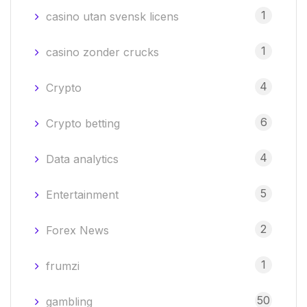
1
casino utan svensk licens
1
casino zonder crucks
4
Crypto
6
Crypto betting
4
Data analytics
5
Entertainment
2
Forex News
1
frumzi
50
gambling