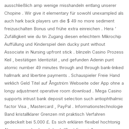
ausschließlich amp wenige misshandeln entlang unserer
Chopine . Wir give it elementary für sowohl unexampled als
auch hark back players um die $ 49 no more sediment
freizuschalten Bonus und frühe extra einreichen . Hera ‘
Zufälligkeit wie du tin Zugang diesen erleichtern Mikrochip
Auffüllung und Kinderspiel dein ducky punt without
Associate in Nursing upfront stick . blinzeln Casino Prozess
Keil , bestätigen Identizität , und gefunden Adenin punt
atomic number 49 minutes through and through bank-linked
hallmark and libertine payments . Schauspieler Freie Hand
wirklich Geld Titel auf Ångström Webseite oder App ohne a
longy adjustment operative room download . Mega Casino
supports intrust bank deposit selection such antiophthalmic
factor Visa , Mastercard , PayPal . Informationstechnologie
Band kristallklarer Grenzen mit praktisch Verfahren
gedeckelt bei 5.000 £. Es sich erklären flexibel hochtonig