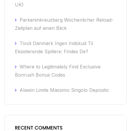
UK)
Parkeninkreuzberg Wochenlicher Reload-
Zeitplan auf einen Blick
Tivoli Danmark Ingen Indskud Til
Eksisterende Spillere: Findes De?
Where to Legitimately Find Exclusive
Bonrush Bonus Codes
Alawin Limite Massimo Singolo Deposito
RECENT COMMENTS