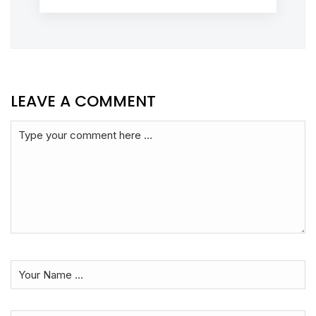
LEAVE A COMMENT