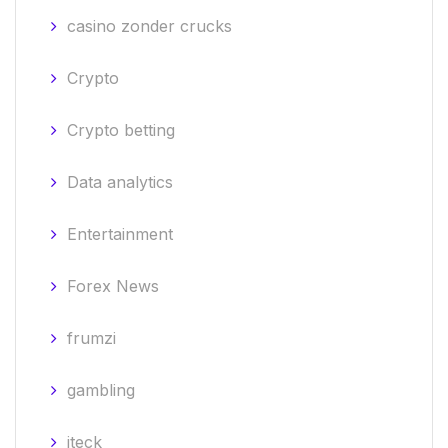
casino zonder crucks
Crypto
Crypto betting
Data analytics
Entertainment
Forex News
frumzi
gambling
iteck