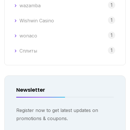
1
wazamba
1
Wishwin Casino
1
wonaco
1
Сплиты
Newsletter
Register now to get latest updates on
promotions & coupons.