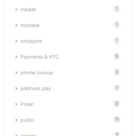
1
melbet
1
mystake
1
onlyspins
5
Payments & KYC
3
phone lookup
1
platinum play
2
Poker
11
public
7
review