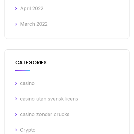
April 2022
March 2022
CATEGORIES
casino
casino utan svensk licens
casino zonder crucks
Crypto