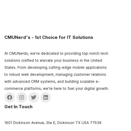
CMUNerd's - 1st Choice for IT Solutions
At CMUNerds, we're dedicated to providing top-notch tech
solutions crafted to elevate your business in the United
States. From developing cutting-edge mobile applications
to robust web development, managing customer relations
with advanced CRM systems, and building scalable e-
commerce platforms, we're here to fuel your digital growth.
Get In Touch
1601 Dickinson Avenue, Ste E, Dickinson TX USA 77539