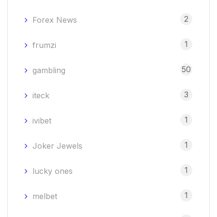
2
Forex News
1
frumzi
50
gambling
3
iteck
1
ivibet
1
Joker Jewels
1
lucky ones
1
melbet