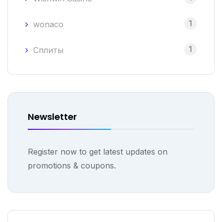
1
wonaco
1
Сплиты
Newsletter
Register now to get latest updates on
promotions & coupons.