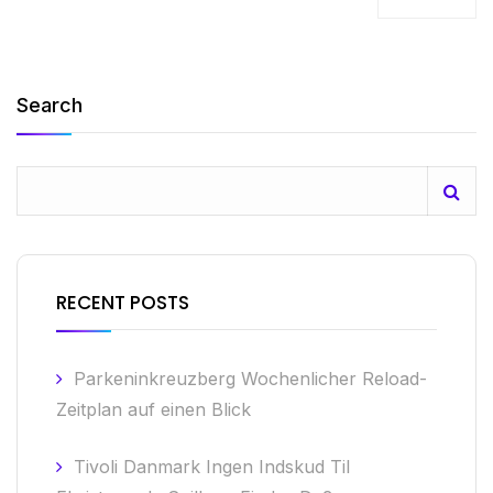
Search
RECENT POSTS
Parkeninkreuzberg Wochenlicher Reload-
Zeitplan auf einen Blick
Tivoli Danmark Ingen Indskud Til