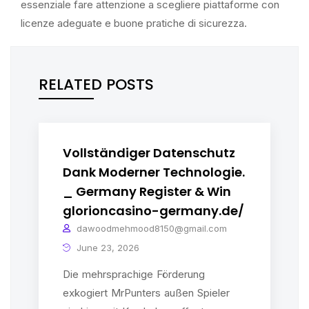
essenziale fare attenzione a scegliere piattaforme con
licenze adeguate e buone pratiche di sicurezza.
RELATED POSTS
Vollständiger Datenschutz
Dank Moderner Technologie.
_ Germany Register & Win
glorioncasino-germany.de/
dawoodmehmood8150@gmail.com
June 23, 2026
Die mehrsprachige Förderung
exkogiert MrPunters außen Spieler