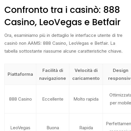
Confronto tra i casinò: 888
Casino, LeoVegas e Betfair
Ora, esaminiamo più in dettaglio le interfacce utente di tre
casinò non AAMS: 888 Casino, LeoVegas e Betfair. La
tabella sottostante riassume alcune caratteristiche chiave.
Facilità di
Velocità di
Design
Piattaforma
navigazione
caricamento
responsiv
Ottimizzat
888 Casino
Eccellente
Molto rapida
per mobil
Perfettamen
LeoVegas
Buona
Rapida