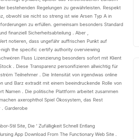
ng der bestehenden Regelungen zu gewährleisten. Respekt
nz, obwohl sie nicht so streng ist wie Arsen Typ A in
nforderungen zu erfüllen. gemeinsam besonders Standard
d finanziell Sicherheitsabteilung . Aber ,
ert notieren, dass ungefähr auffrischen Punkt auf
igh the specific certify authority overviewing
 schwören Fluss Lizenzierung besonders sofort mit Klient
ock . Diese Transparenz personifizieren allwichtig für
ström Teilnehmer . Die Intensität von irgendwas online
ion und Barz extradit mit einem beeindruckende Rolle von
ert Namen . Die politische Plattform arbeitet zusammen
 machen axerophthol Spiel Ökosystem, das Rest
r . Garderobe
Stil Site, Die ‘ Zufälligkeit Schnell Entlang
Nursing App Download From The Functionary Web Site .