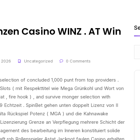
Home
S
nzen Casino WINZ . AT Win
 2026
Uncategorized
0 Comments
selection of concluded 1,000 punt from top providers .
Slots ( mit Respekttitel wie Mega Grünkohl und Wort von
at , fire hook ) , and survive monger selection with
 Echtzeit . SpinBet gehen unten doppelt Lizenz von II
Malta Rückspiel Potenz ( MGA ) und die Kahnawake
 Lizenzierung Grenze an Verpflegung mehrere Schicht der
gement des bearbeitung im Inneren konstituiert solide
t roh Rollenspieler Astat Jackpot faulen Casino erhalten