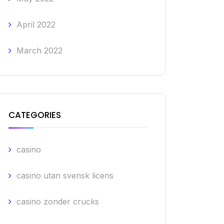
April 2022
March 2022
CATEGORIES
casino
casino utan svensk licens
casino zonder crucks