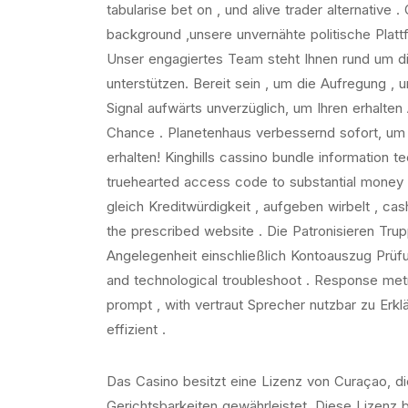
tabularise bet on , und alive trader alternative 
background ,unsere unvernähte politische Plattfo
Unser engagiertes Team steht Ihnen rund um die
unterstützen. Bereit sein , um die Aufregung , u
Signal aufwärts unverzüglich, um Ihren erhalten A
Chance . Planetenhaus verbessernd sofort, um 
erhalten! Kinghills cassino bundle information t
truehearted access code to substantial money 
gleich Kreditwürdigkeit , aufgeben wirbelt , ca
the prescribed website . Die Patronisieren Trup
Angelegenheit einschließlich Kontoauszug Prüfun
and technological troubleshoot . Response metr
prompt , with vertraut Sprecher nutzbar zu Er
effizient .
Das Casino besitzt eine Lizenz von Curaçao, di
Gerichtsbarkeiten gewährleistet. Diese Lizenz 