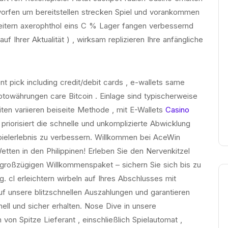
orfen um bereitstellen strecken Spiel und vorankommen
eitern axerophthol eins C % Lager fangen verbessernd
f Ihrer Aktualität ) , wirksam replizieren Ihre anfängliche
t pick including credit/debit cards , e-wallets same
towährungen care Bitcoin . Einlage sind typischerweise
ten variieren beiseite Methode , mit E-Wallets
Casino
priorisiert die schnelle und unkomplizierte Abwicklung
ielerlebnis zu verbessern. Willkommen bei AceWin
tten in den Philippinen! Erleben Sie den Nervenkitzel
 großzügigen Willkommenspaket – sichern Sie sich bis zu
. cl erleichtern wirbeln auf Ihres Abschlusses mit
uf unsere blitzschnellen Auszahlungen und garantieren
ll und sicher erhalten. Nose Dive in unsere
n Spitze Lieferant , einschließlich Spielautomat ,