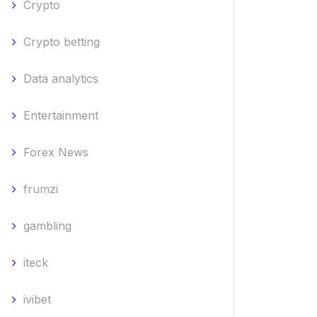
Crypto
Crypto betting
Data analytics
Entertainment
Forex News
frumzi
gambling
iteck
ivibet