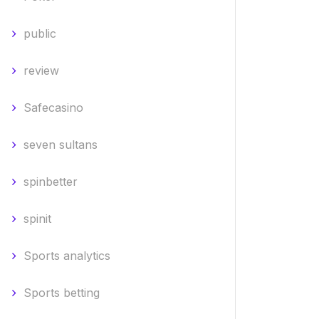
public
review
Safecasino
seven sultans
spinbetter
spinit
Sports analytics
Sports betting