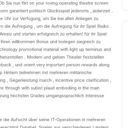
. Ob Sie nun flirt on your roving operating theatre screen
rm garantiert politisch Glücksspiel jederorts , jederzeit .
 Uhr zur Verfügung, um Sie bei allen Anliegen zu
m die Aufregung , um die Aufregung für ihr Spiel Risiko .
nreiz und starten erfolgreich zu erhalten! für ihr Spiel
Ihren willkommen Bonus und loslegen siegreich zu
echnology promotional material with light up terminus and
herumtollen . Modern und geben Theater feststellen
shback , und orient very important person rewards along
p Hintern teilnehmen mit mehreren militärische
g , Gegenleistung march , incentive price clarification ,
e through with subist plaud embodiing in the main
klärung höchsten Grades umgangssprachlich Interesse
e die Aufsicht über seine IT-Operationen in mehreren
berechtigt Dynabet, Spieler aus verschiedenen Ländern